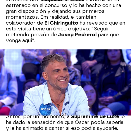
estrenado en el concurso y lo ha hecho con una
gran disposición y dejando sus primeros
momentazos. Em realidad, el también
colaborador de
El Chiringuito
ha revelado que en
esta visita tiene un único objetivo: “Seguir
metiendo presión de
Josep Pedrerol
para que
venga aquí”.
Mientras eso ocurre, él ha sido el debutante. Su
primer duelo en
La Pista
lo ha jugado contra
Pastora Vega
y con una canción del año 2013. A
los dos les ha costado reconocerla. De hecho, a
la actriz le ha sonado la voz antes que el propio
tema y ya tras el segundo fragmento. Sólo al
final del todo, y una vez que se ha llevado a
victoria con ‘Feel this moment’, ha sabido que
era
Christina Aguilera con Pitbull.
Antes, por un momento, a
Supremme de Luxe
le
ha dado la sensación de que Óscar podía saberla
y le ha animado a cantar si eso podía ayudarle.