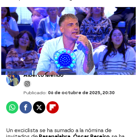
La remontada se le queda corta a Manu en
El Rosco: ¡va a por el bote de 2.212.000
euros!
Alberto Mendo
Publicado:
06 de octubre de 2025, 20:30
Whatsapp
Facebook
X
Flipboard
Un exciclista se ha sumado a la nómina de
invitados de
Pasapalabra. Óscar Pereiro
se ha