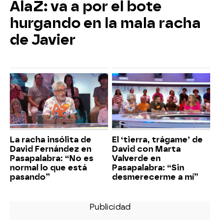
AlaZ: va a por el bote
hurgando en la mala racha
de Javier
La racha insólita de
El ‘tierra, trágame’ de
David Fernández en
David con Marta
Pasapalabra: “No es
Valverde en
normal lo que está
Pasapalabra: “Sin
pasando”
desmerecerme a mí”