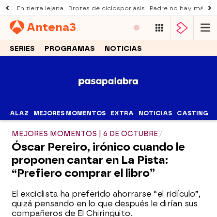
En tierra lejana
Brotes de ciclosporiasis
Padre no hay más q
Antena
3
SERIES
PROGRAMAS
NOTICIAS
ALAZ
MEJORES MOMENTOS
EXTRA
NOTICIAS
CASTING
MEJORES MOMENTOS | 6 DE OCTUBRE
Óscar Pereiro, irónico cuando le
proponen cantar en La Pista:
“Prefiero comprar el libro”
El exciclista ha preferido ahorrarse “el ridículo”,
quizá pensando en lo que después le dirían sus
compañeros de El Chiringuito.