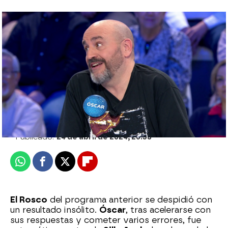
Moisés se suelta el pelo y saca su lado
más reggaetonero... ¡cantando ‘Dale Don
Dale’!
Sara Sanz Navarro
Publicado:
24 de abril de 2024, 20:38
Whatsapp
Facebook
X
Flipboard
El Rosco
del programa anterior se despidió con
un resultado insólito.
Óscar
, tras acelerarse con
sus respuestas y cometer varios errores, fue