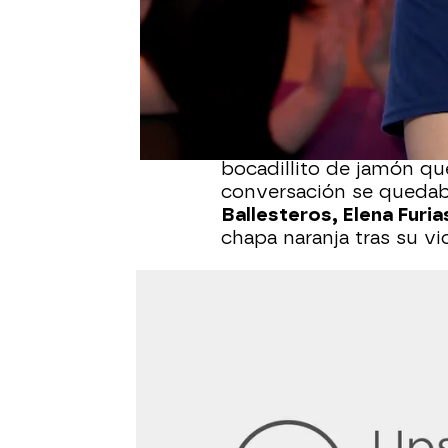
Publicado:
23 de mayo de 2025, 20
La bienvenida de
Rober
convertido, de forma ta
charla sobre lo que han
Ha sido
Oliver Ruano
qui
comentar que tanto él
bocadillito de jamón que
conversación se quedaba
Ballesteros, Elena Furia
chapa naranja tras su vi