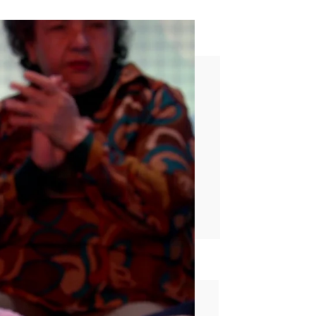
y Rosa
rd