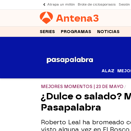
Atrapa un millón
Brote de ciclosporiasis
Sesión
Antena
3
SERIES
PROGRAMAS
NOTICIAS
ALAZ
MEJO
MEJORES MOMENTOS | 23 DE MAYO
¿Dulce o salado? M
Pasapalabra
Roberto Leal ha bromeado co
visto alguna vez en El Rosco