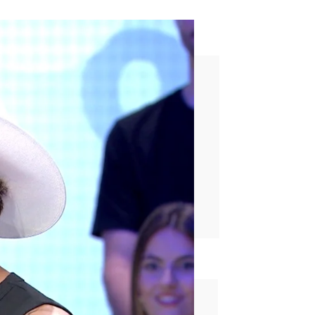
a Azul
rd