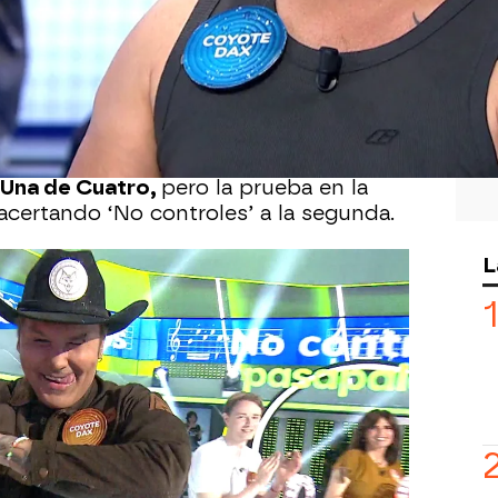
15
í se ha mostrado
Coyote Dax
al
do programa en
Pasapalabra.
El
ró con nota su debut como invitado
permitido bromear con alguno de los
ra yo soy León XVI”. Se refería a una
Una de Cuatro,
pero la prueba en la
acertando ‘No controles’ a la segunda.
L
e ha animado a mandar un mensaje a
 “Saluda a tu gente de México, que
 lo ha hecho y de una forma
do lo que acababa de hacer
Lidia San
dor alabó lo colorida que venía. En su
cho un llamativo bombeo de pectorales
as.
vido para constatar que está en forma.