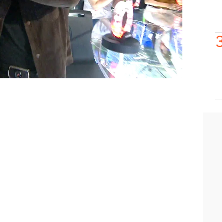
 comentado Roberto. De esta forma, han
 espectadores mexicanos de una forma
vívelo en el vídeo!