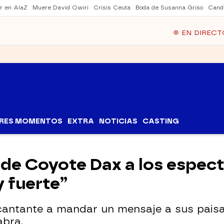
er en AlaZ
Muere David Owiri
Crisis Ceuta
Boda de Susanna Griso
Cand
EN DIRECT
RES MOMENTOS
EXTRA
NOTICIAS
CASTING
o de Coyote Dax a los espec
 fuerte”
 cantante a mandar un mensaje a sus pais
abra.