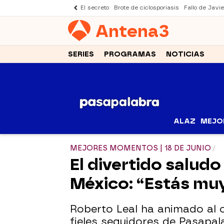
El secreto
Brote de ciclosporiasis
Fallo de Javi
Antena
3
SERIES
PROGRAMAS
NOTICIAS
ALAZ
MEJO
MEJORES MOMENTOS | 18 DE JUNIO
El divertido salud
México: “Estás muy
Roberto Leal ha animado al
fieles seguidores de Pasapal