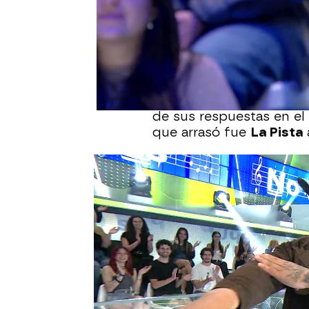
Publicado:
18 de junio de 2025, 20:
“Feliz y encantado”, as
comienzo de su segun
cantante mexicano supe
en el concurso y se ha 
fallos que cometió: “Aho
de sus respuestas en el
que arrasó fue
La Pista
Además,
Roberto Leal
l
sus paisanos mexicanos:
nos ven mucho”. Coyote
sorprendente: repitien
José
cuando el presenta
caso, el cantante ha he
que ha provocado las ris
El gesto también ha ser