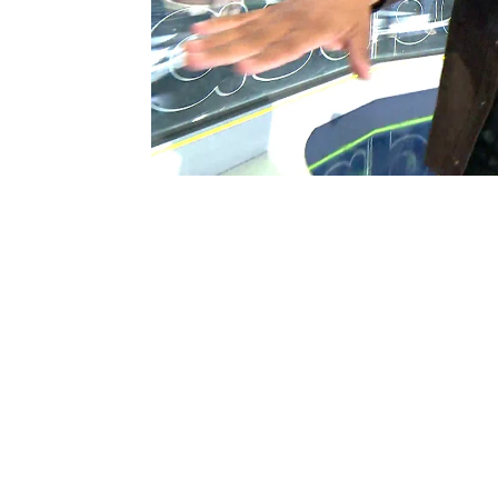
“Estás muy fuerte”, ha
quedado saludados los
divertida y especial.
¡Re
invitados pasapalabra