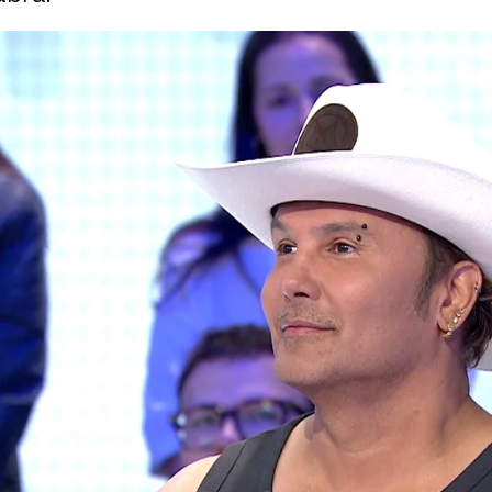
l Rosco: de encarrilar la victoria a repetir la Sill
Whatsapp
Facebook
X
Flipboa