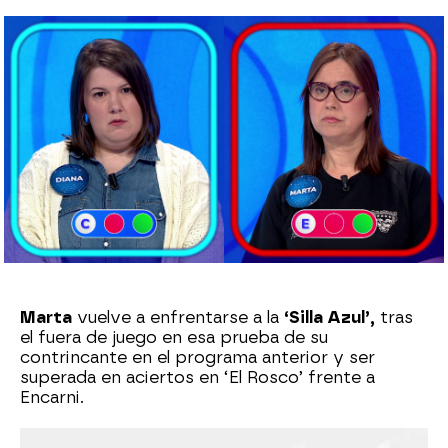
Carmen Pardo
Publicado:
02 de mayo de 2023, 20:13
Whatsapp
Facebook
X
Flipboard
Marta
vuelve a enfrentarse a la
‘Silla Azul’,
tras
el fuera de juego en esa prueba de su
contrincante en el programa anterior y ser
superada en aciertos en ‘El Rosco’ frente a
Encarni.