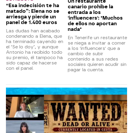
Un restaurante
“Esa indecisión te ha
canario prohíbe la
matado”: Elena no se
entrada a los
arriesga y pierde un
'influencers': "Muchos
panel de 1.400 euros
de ellos no aportan
nada"
Las dudas han acabado
condenando a Elena, que
En Tenerife un restaurante
ha terminado cayendo en
se niega a invitar a comer
el ‘Se lo doy’, y aunque
a los 'influencers' que a
Antonio ha recibido todo
cambio de subir
su premio, él tampoco ha
contenido a sus redes
sido capaz de hacerse
sociales quieren acudir sin
con el panel.
pagar la cuenta.