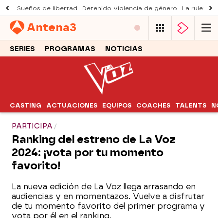
Sueños de libertad
Detenido violencia de género
La ruleta d
Antena
3
SERIES
PROGRAMAS
NOTICIAS
CASTING
ACTUACIONES
EQUIPOS
COACHES
TALENTS
N
PARTICIPA
Ranking del estreno de La Voz
2024: ¡vota por tu momento
favorito!
La nueva edición de La Voz llega arrasando en
audiencias y en momentazos. Vuelve a disfrutar
de tu momento favorito del primer programa y
vota por él en el ranking.