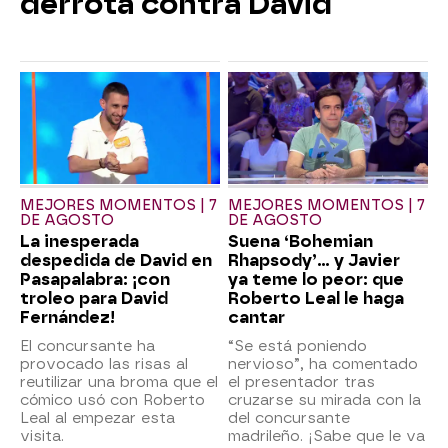
derrota contra David
MEJORES MOMENTOS | 7
MEJORES MOMENTOS | 7
DE AGOSTO
DE AGOSTO
La inesperada
Suena ‘Bohemian
despedida de David en
Rhapsody’... y Javier
Pasapalabra: ¡con
ya teme lo peor: que
troleo para David
Roberto Leal le haga
Fernández!
cantar
El concursante ha
“Se está poniendo
provocado las risas al
nervioso”, ha comentado
reutilizar una broma que el
el presentador tras
cómico usó con Roberto
cruzarse su mirada con la
Leal al empezar esta
del concursante
visita.
madrileño. ¡Sabe que le va