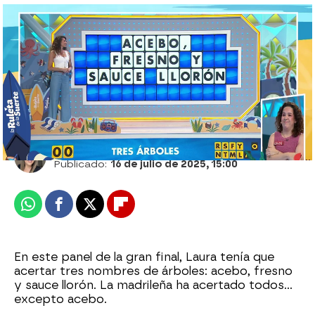
Rumbo a Disneyland: ¡Laura se lleva 2.525
eurazos para su viaje!
Arancha Mela
Publicado:
16 de julio de 2025, 15:00
Whatsapp
Facebook
X
Flipboard
En este panel de la gran final, Laura tenía que
acertar tres nombres de árboles: acebo, fresno
y sauce llorón. La madrileña ha acertado todos…
excepto acebo.