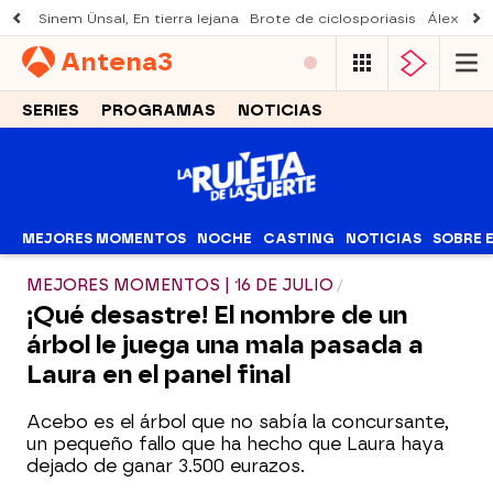
Sinem Ünsal, En tierra lejana
Brote de ciclosporiasis
Álex O'D
Antena
3
SERIES
PROGRAMAS
NOTICIAS
MEJORES MOMENTOS
NOCHE
CASTING
NOTICIAS
SOBRE 
MEJORES MOMENTOS | 16 DE JULIO
¡Qué desastre! El nombre de un
árbol le juega una mala pasada a
Laura en el panel final
Acebo es el árbol que no sabía la concursante,
un pequeño fallo que ha hecho que Laura haya
dejado de ganar 3.500 eurazos.