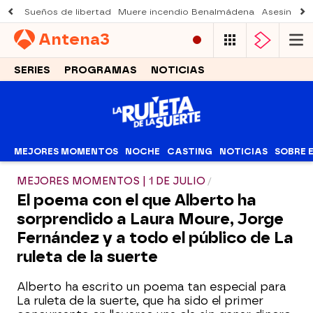
Sueños de libertad
Muere incendio Benalmádena
Asesinato a
Antena
3
SERIES
PROGRAMAS
NOTICIAS
MEJORES MOMENTOS
NOCHE
CASTING
NOTICIAS
SOBRE 
MEJORES MOMENTOS | 1 DE JULIO
El poema con el que Alberto ha
sorprendido a Laura Moure, Jorge
Fernández y a todo el público de La
ruleta de la suerte
Alberto ha escrito un poema tan especial para
La ruleta de la suerte, que ha sido el primer