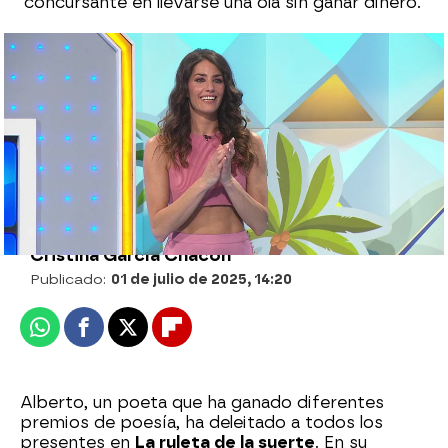
concursante en llevarse una ola sin ganar dinero.
La emoción de Patricia al llevarse el bote
de La ruleta de la suerte: 3150 eurazos
Arancha Mela |
Cristina García Chacón
Publicado:
01 de julio de 2025, 14:20
Whatsapp
Facebook
X
Flipboard
Alberto, un poeta que ha ganado diferentes
premios de poesía, ha deleitado a todos los
presentes en
La ruleta de la suerte
. En su