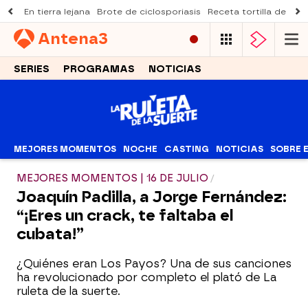
En tierra lejana
Brote de ciclosporiasis
Receta tortilla de pist
Antena
3
SERIES
PROGRAMAS
NOTICIAS
MEJORES MOMENTOS
NOCHE
CASTING
NOTICIAS
SOBRE 
MEJORES MOMENTOS | 16 DE JULIO
Joaquín Padilla, a Jorge Fernández:
“¡Eres un crack, te faltaba el
cubata!”
¿Quiénes eran Los Payos? Una de sus canciones
ha revolucionado por completo el plató de La
ruleta de la suerte.