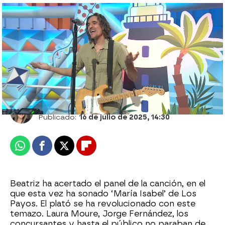
Ruth se lleva 4.025 euros... ¡y descubre lo
que son los carabineros en La Ruleta!
Arancha Mela
Publicado:
16 de julio de 2025, 14:30
Whatsapp
Facebook
X
Flipboard
Beatriz ha acertado el panel de la canción, en el
que esta vez ha sonado ‘María Isabel’ de Los
Payos. El plató se ha revolucionado con este
temazo. Laura Moure, Jorge Fernández, los
concursantes y hasta el público no paraban de