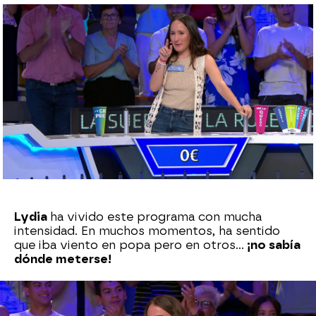
Azahar Flores
Publicado:
14 de octubre de 2024, 14:55
Whatsapp
Facebook
X
Flipboard
Lydia
ha vivido este programa con mucha
intensidad. En muchos momentos, ha sentido
que iba viento en popa pero en otros…
¡no sabía
dónde meterse!
Le ha llegado el turno en el panel con bote,
después de que su compañero se equivocara