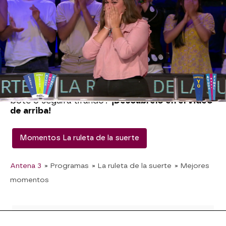
repitiendo una letra que ya estaba. Al girar la
ruleta le ha ocurrido como a su compañera María
en paneles anteriores. No le ha hecho falta
apuntar y…
¡ha caído en el bote!
El problema es que el panel no estaba lo
suficientemente relleno y Lydia tiene muchas
dudas sobre cuál es la respuesta correcta. ¿Se
arriesgará a resolver para intentar conseguir el
bote o seguirá tirando?
¡Descúbrelo en el video
de arriba!
Momentos La ruleta de la suerte
Antena 3
» Programas
» La ruleta de la suerte
» Mejores
momentos