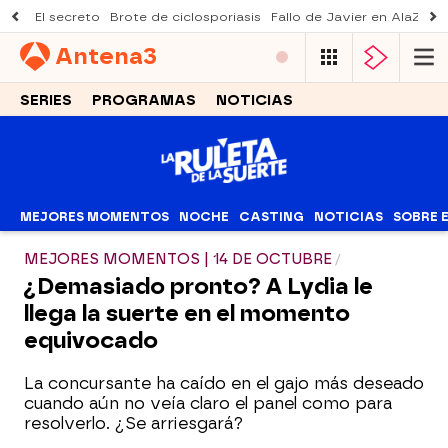
El secreto
Brote de ciclosporiasis
Fallo de Javier en AlaZ
Mu
Antena
3
SERIES
PROGRAMAS
NOTICIAS
MEJORES MOMENTOS
NOCHE
CASTING
NOTICIAS
SOBRE 
MEJORES MOMENTOS | 14 DE OCTUBRE
¿Demasiado pronto? A Lydia le
llega la suerte en el momento
equivocado
La concursante ha caído en el gajo más deseado
cuando aún no veía claro el panel como para
resolverlo. ¿Se arriesgará?