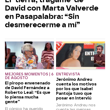
David con Marta Valverde
en Pasapalabra: “Sin
desmerecerme a mí”
MEJORES MOMENTOS | 6
ENTREVISTA
DE AGOSTO
Jerónimo Andreu
El piropo envenenado
cuenta los motivos
de David Fernández a
por los que Isabel
Roberto Leal: “Es que
Pantoja tuvo que
lo piensa mucha
posar en Interviú
gente”
Jerónimo Andreu nos
El cómico ha querido
cuenta las mejores