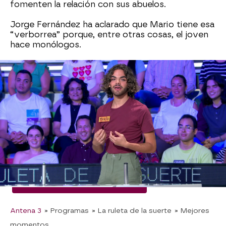
fomenten la relación con sus abuelos.
Jorge Fernández ha aclarado que Mario tiene esa
“verborrea” porque, entre otras cosas, el joven
hace monólogos.
Y no es lo único que se le da bien a este
concursante porque, en cuanto ha tenido
oportunidad, se ha animado a bailar junto a Laura
Moure haciendo también un movimiento extraño
con los pies.
“¿Tienes bien las rodillas?”, le ha preguntado
Jorge Fernández entre risas después de
presenciar el momento.
Momentos La ruleta de la suerte
Antena 3
» Programas
» La ruleta de la suerte
» Mejores
momentos