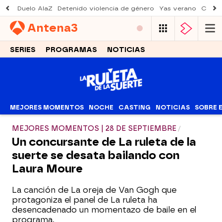
Duelo AlaZ
Detenido violencia de género
Yas verano
Creci
Antena
3
SERIES
PROGRAMAS
NOTICIAS
MEJORES MOMENTOS
NOCHE
CASTING
NOTICIAS
SOBRE 
MEJORES MOMENTOS | 28 DE SEPTIEMBRE
Un concursante de La ruleta de la
suerte se desata bailando con
Laura Moure
La canción de La oreja de Van Gogh que
protagoniza el panel de La ruleta ha
desencadenado un momentazo de baile en el
programa.