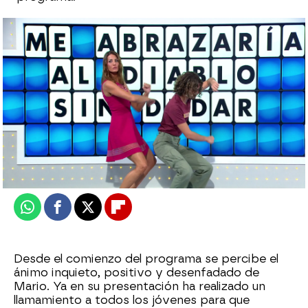
El grandioso espectáculo de beatbox de
Mario en La ruleta de la suerte: "Brutal"
Cristina García Chacón
Publicado:
28 de septiembre de 2023, 14:48
Whatsapp
Facebook
X
Flipboard
Desde el comienzo del programa se percibe el
ánimo inquieto, positivo y desenfadado de
Mario. Ya en su presentación ha realizado un
llamamiento a todos los jóvenes para que