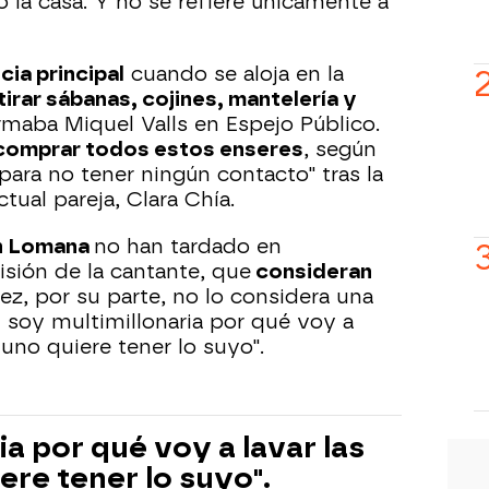
 la casa. Y no se refiere únicamente a
cia principal
cuando se aloja en la
tirar sábanas, cojines, mantelería y
irmaba Miquel Valls en Espejo Público.
comprar todos estos enseres
, según
"para no tener ningún contacto" tras la
tual pareja, Clara Chía.
n Lomana
no han tardado en
isión de la cantante, que
consideran
z, por su parte, no lo considera una
i soy multimillonaria por qué voy a
uno quiere tener lo suyo".
ia por qué voy a lavar las
re tener lo suyo".