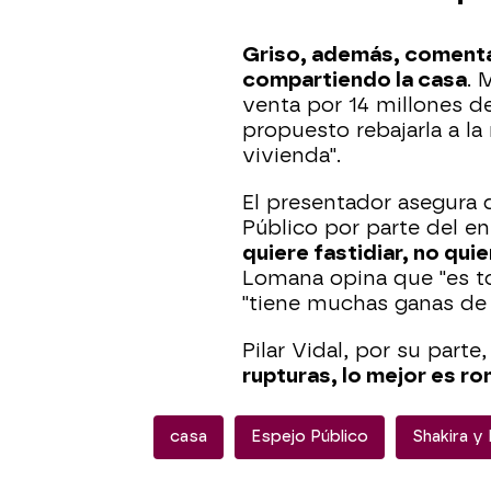
Griso, además, coment
compartiendo la casa
. 
venta por 14 millones de
propuesto rebajarla a la
vivienda".
El presentador asegura q
Público por parte del e
quiere fastidiar, no quie
Lomana opina que "es to
"tiene muchas ganas de f
Pilar Vidal, por su part
rupturas, lo mejor es r
casa
Espejo Público
Shakira y