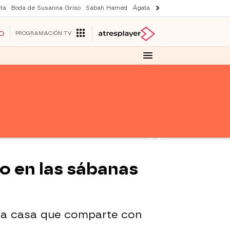
ta
Boda de Susanna Griso
Sabah Hamed
Ágata y Lola
Suri y Tom Cruise
O
PROGRAMACIÓN TV
mo en las sábanas
e la casa que comparte con