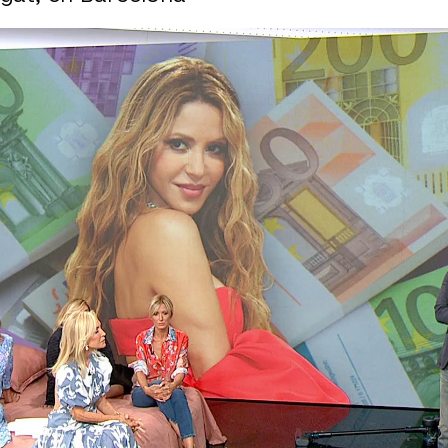
Piqué a su paso por Barcelona: "Le tuvo esperand
a las 'neuras' de la artista: "Nos sacaron en top
s unidos que nunca en el juicio contra un fotóg