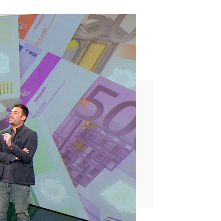
o una hora en la calle"
less y tanga para que entrara
rafo por sentirse acosada