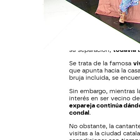
Espejo Público
Publicado:
05 de septiembre de 2024, 15
Dos años después de q
su separación,
todavía 
Se trata de la famosa
vi
que apunta hacia la cas
bruja incluida, se encue
Sin embargo, mientras 
interés en ser vecino d
expareja continúa dándol
condal
.
No obstante, la cantant
visitas a la ciudad cat