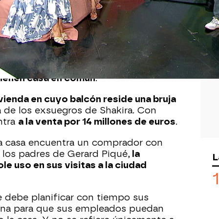
Whatsapp
Facebook
X
Flipboa
:37
ue
Shakira y Gerard Piqué
anunciaran
tienen casa en común
.
vienda en cuyo balcón reside una bruja
a de los exsuegros de Shakira. Con
ntra
a la venta por 14 millones de euros
.
la casa encuentra un comprador con
e los padres de Gerard Piqué,
la
L
e uso en sus visitas a la ciudad
e debe planificar con tiempo sus
alana para que sus empleados puedan