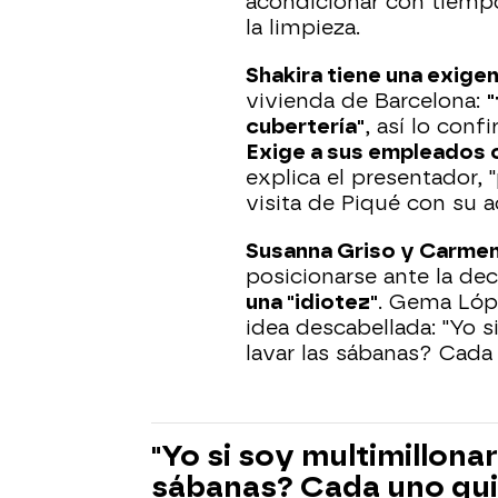
acondicionar con tiempo
la limpieza.
Shakira tiene una exigen
vivienda de Barcelona:
"
cubertería"
, así lo conf
Exige a sus empleados 
explica el presentador, 
visita de Piqué con su ac
Susanna Griso y Carme
posicionarse ante la dec
una "idiotez"
. Gema Lópe
idea descabellada: "Yo s
lavar las sábanas? Cada 
"Yo si soy multimillonar
sábanas? Cada uno quie