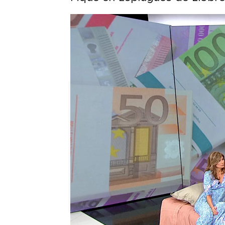
La mala relación de Shakira y 
Una bailarina de Shakira revel
al baño"
Gerard Piqué y Clara Chía, má