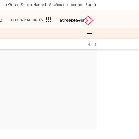
nna Griso
Sabah Hamed
Sueños de libertad
Suri y Tom Cruise
Una nuev
O
PROGRAMACIÓN TV
Anterior
Siguiente