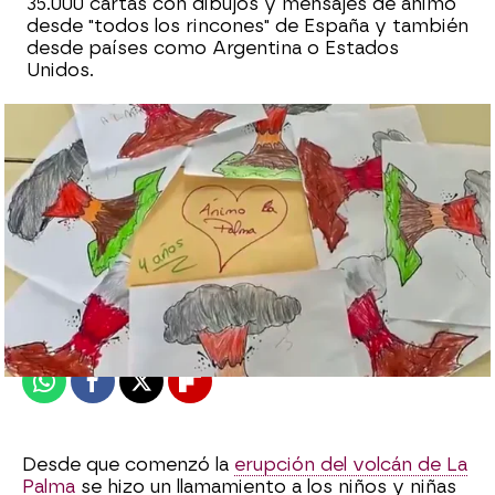
35.000 cartas con dibujos y mensajes de ánimo
desde "todos los rincones" de España y también
desde países como Argentina o Estados
Unidos.
Laia Baltolu Aznar
Publicado:
20 de octubre de 2021, 15:16
Whatsapp
Facebook
X
Flipboard
Desde que comenzó la
erupción del volcán de La
Palma
se hizo un llamamiento a los niños y niñas