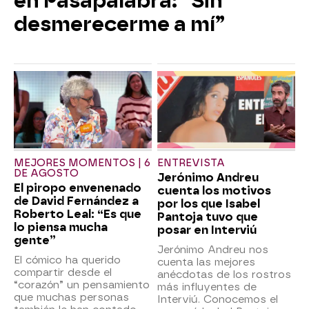
en Pasapalabra: “Sin
desmerecerme a mí”
MEJORES MOMENTOS | 6
ENTREVISTA
DE AGOSTO
Jerónimo Andreu
El piropo envenenado
cuenta los motivos
de David Fernández a
por los que Isabel
Roberto Leal: “Es que
Pantoja tuvo que
lo piensa mucha
posar en Interviú
gente”
Jerónimo Andreu nos
El cómico ha querido
cuenta las mejores
compartir desde el
anécdotas de los rostros
“corazón” un pensamiento
más influyentes de
que muchas personas
Interviú. Conocemos el