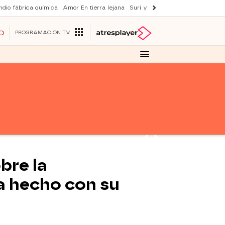
ndio fábrica química
Amor En tierra lejana
Suri y Tom Cruise
La ruleta de 
O
PROGRAMACIÓN TV
bre la
a hecho con su