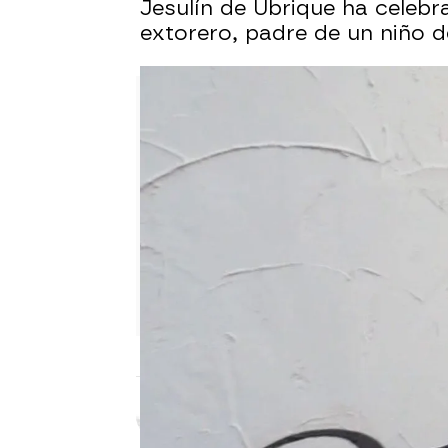
Jesulín de Ubrique ha celeb
extorero, padre de un niño d
Laura Simón
Publicado:
15 de enero de 2024, 15