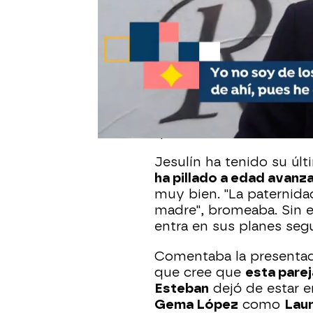
Jesulín de Ubrique
ha ce
fiesta en la que ha esta
amigos.
Luciendo ante la
mujer, María José Campa
en uno de sus mejores 
muy emocionado de hab
que su único anhelo era 
Jesulín ha tenido su úl
ha pillado a edad avan
muy bien. "La paternid
madre", bromeaba. Sin 
entra en sus planes seg
Comentaba la presentad
que cree que
esta parej
Esteban
dejó de estar e
Gema López
como
Laur