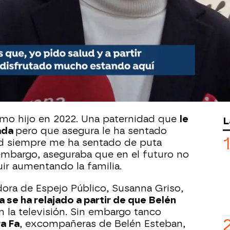
lebrado su 50 cumpleaños en una
do
acompañado por sus familiares y
 prensa el reloj que le ha regalado su
nario, el extorero aseguraba sentirse
momentos. Jesulín se ha mostrado
er cumplido medio siglo y contaba
la salud.
timo hijo en 2022. Una paternidad que
le
L
zada
pero que asegura le ha sentado
ad siempre me ha sentado de puta
embargo, aseguraba que en el futuro no
uir aumentando la familia.
ora de Espejo Público, Susanna Griso,
a se ha relajado a partir de que Belén
n la televisión. Sin embargo tanco
a Fa
, excompañeras de Belén Esteban,