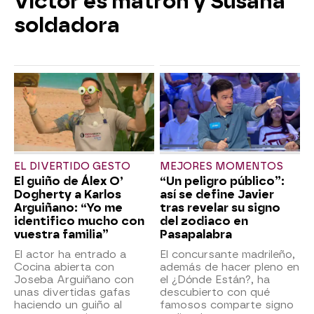
Víctor es matrón y Susana
soldadora
EL DIVERTIDO GESTO
MEJORES MOMENTOS
El guiño de Álex O’
“Un peligro público”:
Dogherty a Karlos
así se define Javier
Arguiñano: “Yo me
tras revelar su signo
identifico mucho con
del zodiaco en
vuestra familia”
Pasapalabra
El actor ha entrado a
El concursante madrileño,
Cocina abierta con
además de hacer pleno en
Joseba Arguiñano con
el ¿Dónde Están?, ha
unas divertidas gafas
descubierto con qué
haciendo un guiño al
famosos comparte signo