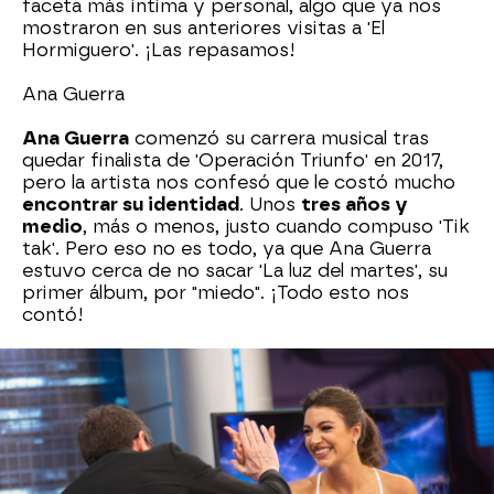
faceta más íntima y personal, algo que ya nos
mostraron en sus anteriores visitas a 'El
Hormiguero'. ¡Las repasamos!
Ana Guerra
Ana Guerra
comenzó su carrera musical tras
quedar finalista de 'Operación Triunfo' en 2017,
pero la artista nos confesó que le costó mucho
encontrar su identidad
. Unos
tres años y
medio
, más o menos, justo cuando compuso 'Tik
tak'. Pero eso no es todo, ya que Ana Guerra
estuvo cerca de no sacar 'La luz del martes', su
primer álbum, por "miedo". ¡Todo esto nos
contó!
Laura Escanes
Laura Escanes
fue acompañada de María Pombo
y Dulceida para darnos una
masterclass de
influencers
y, entre tantos detalles, nos
revelaron el que es, según ellas, el
secreto de su