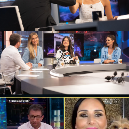
éxito
. Y es que
Escanes
apuntó hacia el
equipo
que tienen cada una: "Hay un montón de gente a
la sombra que es lo que hace que funcione",
afirmó Laura.
Rosa López
Entre sus anteriores visitas a 'El Hormiguero',
Rosa López
nos reveló
cómo conoció a Iñaki
,
su pareja, esa persona que le ha apoyado en
todo momento. Confesó que, en sus canciones,
debía dejar la
cursilería
a un lado
"porque no
vende"
, pero juntos nos han dejado en 'El
Desafío' unos
momentazos muy románticos
.
Mariló Montero
Mariló Montero
nos ha dejado grandes
momentos en 'El Hormiguero', pero la periodista
nos ha dejado
revelaciones
que han logrado que