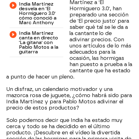
Martínez a 'El
India Martínez
Hormiguero 3.0', han
desvela en 'El
Hormiguero 3.0'
preparado una sección
cómo conoció a
de 'El precio justo' para
Marc Anthony
saber qué tal se le da a
India Martínez
la cantante lo de
canta en directo
adivinar precios. Con
'La gitana' con
unos artículos de lo más
Pablo Motos a la
guitarra
adecuados para la
ocasión, las hormigas
han puesto a prueba a la
cantante que ha estado
a punto de hacer un pleno.
Un disfraz, un calendario motivador y una
mazorca rosa de juguete, ¿cómo habrá sido para
India Martínez y para Pablo Motos adivinar el
precio de estos productos?
Solo podemos decir que India ha estado muy
cerca y todo se ha decidido en el último
producto. ¡Descubre en el vídeo la divertida
sección de las hormigas para la primera visita de