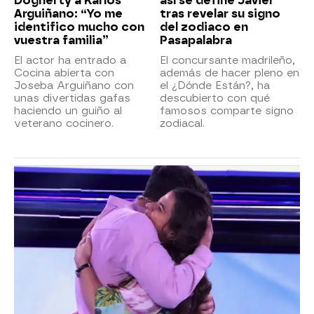
Dogherty a Karlos
así se define Javier
Arguiñano: “Yo me
tras revelar su signo
identifico mucho con
del zodiaco en
vuestra familia”
Pasapalabra
El actor ha entrado a
El concursante madrileño,
Cocina abierta con
además de hacer pleno en
Joseba Arguiñano con
el ¿Dónde Están?, ha
unas divertidas gafas
descubierto con qué
haciendo un guiño al
famosos comparte signo
veterano cocinero.
zodiacal.