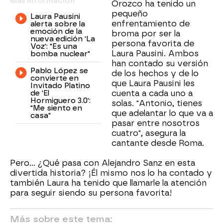
Más información
Orozco ha tenido un
pequeño
Laura Pausini
enfrentamiento de
alerta sobre la
emoción de la
broma por ser la
nueva edición 'La
persona favorita de
Voz': "Es una
Laura Pausini. Ambos
bomba nuclear"
han contado su versión
Pablo López se
de los hechos y de lo
convierte en
que Laura Pausini les
Invitado Platino
de 'El
cuenta a cada uno a
Hormiguero 3.0':
solas. "Antonio, tienes
"Me siento en
que adelantar lo que va a
casa"
pasar entre nosotros
cuatro", asegura la
cantante desde Roma.
Pero... ¿Qué pasa con Alejandro Sanz en esta
divertida historia? ¡Él mismo nos lo ha contado y
también Laura ha tenido que llamarle la atención
para seguir siendo su persona favorita!
Más sobre este tema: