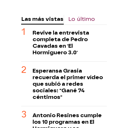
Las más vistas
Lo último
Revive la entrevista
completa de Pedro
Cavadas en 'El
Hormiguero 3.0'
Esperansa Grasia
recuerda el primer vídeo
que subió a redes
sociales: "Gané 74
céntimos"
Antonio Resines cumple
los 10 programas en El