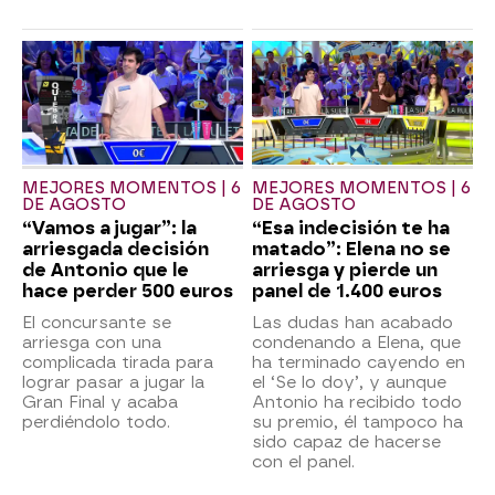
MEJORES MOMENTOS | 6
MEJORES MOMENTOS | 6
DE AGOSTO
DE AGOSTO
“Vamos a jugar”: la
“Esa indecisión te ha
arriesgada decisión
matado”: Elena no se
de Antonio que le
arriesga y pierde un
hace perder 500 euros
panel de 1.400 euros
El concursante se
Las dudas han acabado
arriesga con una
condenando a Elena, que
complicada tirada para
ha terminado cayendo en
lograr pasar a jugar la
el ‘Se lo doy’, y aunque
Gran Final y acaba
Antonio ha recibido todo
perdiéndolo todo.
su premio, él tampoco ha
sido capaz de hacerse
con el panel.