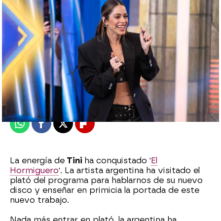
Celia Gil
Publicado:
26 de enero de 2023, 23:49
Whatsapp
Facebook
X
Flipboard
La energía de
Tini
ha conquistado '
El
Hormiguero
'. La artista argentina ha visitado el
plató del programa para hablarnos de su nuevo
disco y enseñar en primicia la portada de este
nuevo trabajo.
Nada más entrar en plató, la argentina ha