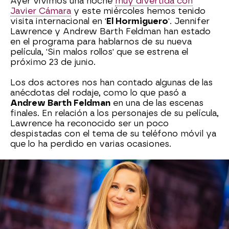
Ayer vivimos una noche
muy divertida con
Javier Cámara
y este miércoles hemos tenido
visita internacional en '
El Hormiguero
'. Jennifer
Lawrence y Andrew Barth Feldman han estado
en el programa para hablarnos de su nueva
película, 'Sin malos rollos' que se estrena el
próximo 23 de junio.
Los dos actores nos han contado algunas de las
anécdotas del rodaje, como lo que pasó a
Andrew Barth Feldman
en una de las escenas
finales. En relación a los personajes de su película,
Lawrence ha reconocido ser un poco
despistadas con el tema de su teléfono móvil ya
que lo ha perdido en varias ocasiones.
Durante la entrevista, Pablo Motos ha explicado
por qué le tiene envidia a la actriz
y es que
Jennifer Lawrence conoce a la gran... ¡
Meryl
Streep!
La actriz ha confesado tener hasta su
número de teléfono y es que asegura que es una
de las personas más maravillosas que ha