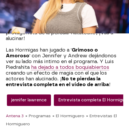
conocido.
Pablo Motos también ha enseñado una
fotografía muy curiosa de Andrew Barth
Feldman y es que se parece mucho al
protagonista de la película 'Ratatouille', ¡Vas a
alucinar!
Las Hormigas han jugado a '
Grimoso o
Amoroso
' con Jennifer y Andrew dejándonos
ver su lado más intimo en el programa. Y Luis
Piedrahita
ha dejado a todos boquiabiertos
creando un efecto de magia con el que los
actores han alucinado. ¡
No te pierdas la
entrevista completa en el vídeo de arriba
!
jennifer lawrence
Entrevista completa El Hormigue
Antena 3
» Programas
» El Hormiguero
» Entrevistas El
Hormiguero