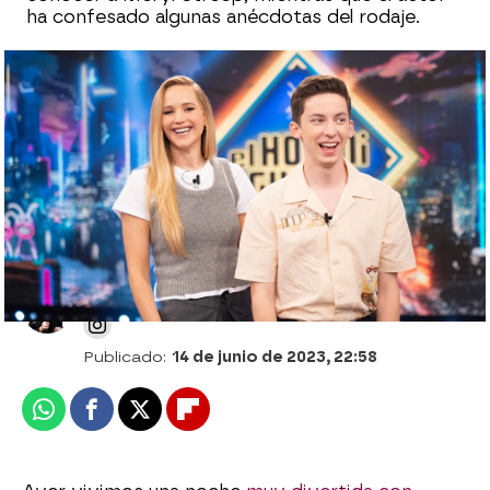
ha confesado algunas anécdotas del rodaje.
Jennifer Lawrence y Andrew Barth
Feldman opinan de las formas del amor
con las hormigas: "El morreo matutino..."
Celia Gil
Publicado:
14 de junio de 2023, 22:58
Whatsapp
Facebook
X
Flipboard