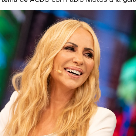
sero, Becky G y Anuel AA estarán en El Hormig
Whatsapp
Facebook
X
Flipboa