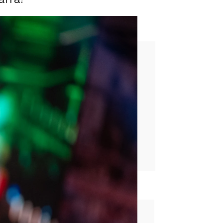
uero
rd