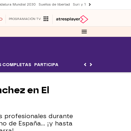
idatura Mundial 2030
Sueños de libertad
Suri y Tom Cruise
YAS verano
O
PROGRAMACIÓN TV
S COMPLETAS
PARTICIPA
nchez en El
s profesionales durante
no de España... ¡y hasta
arra!