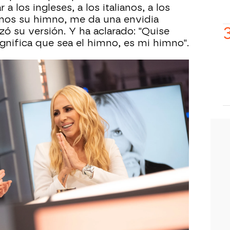
a los ingleses, a los italianos, a los
anos su himno, me da una envidia
izó su versión. Y ha aclarado: "Quise
ignifica que sea el himno, es mi himno".
a ha llegado de forma improvisada.
cto 'Highway to Hell'... ¡con Pablo
ido?
¡Revive la entrevista al completo
a El Hormiguero