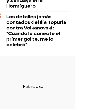
y Zendaya en El
Hormiguero
Los detalles jamás
contados del Ilia Topuria
contra Volkanovski:
"Cuando le conecté el
primer golpe, me lo
celebró"