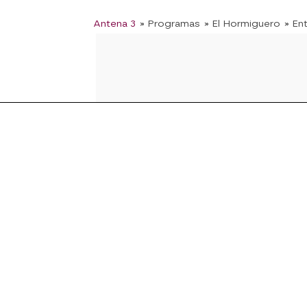
Antena 3
» Programas
» El Hormiguero
» En