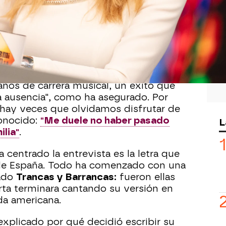
13
nchez
ha puesto el broche a la semana
tante ha visitado el plató para charlar
sus últimos proyectos profesionales,
 nuevo single, que se llama 'Contigo'.
años de carrera musical, un éxito que
ausencia", como ha asegurado. Por
"hay veces que olvidamos disfrutar de
conocido:
"Me duele no haber pasado
L
ilia"
.
centrado la entrevista es la letra que
 de España. Todo ha comenzado con una
ado
Trancas y Barrancas:
fueron ellas
rta terminara cantando su versión en
da americana.
explicado por qué decidió escribir su