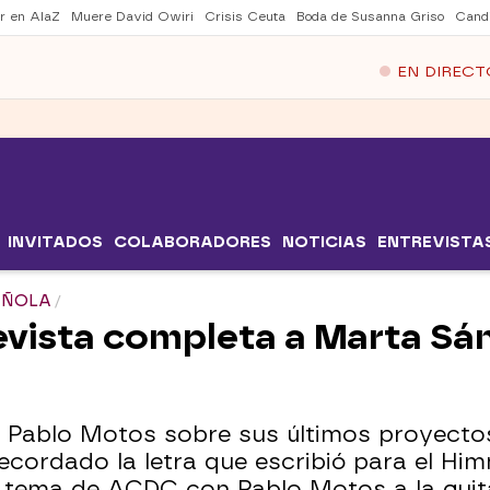
er en AlaZ
Muere David Owiri
Crisis Ceuta
Boda de Susanna Griso
Cand
EN DIRECT
INVITADOS
COLABORADORES
NOTICIAS
ENTREVISTA
PAÑOLA
revista completa a Marta Sá
 Pablo Motos sobre sus últimos proyecto
ecordado la letra que escribió para el Him
 tema de ACDC con Pablo Motos a la guit