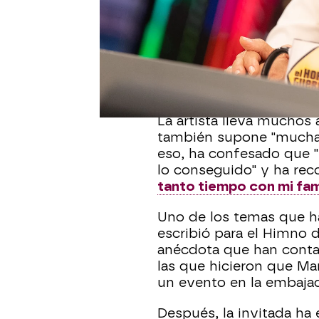
Publicado:
20 de junio de 2024, 23:
La música de
Marta Sá
de
El Hormiguero.
La can
con
Pablo Motos
sobre 
entre los que destaca su
La artista lleva muchos 
también supone "mucha 
eso, ha confesado que 
lo conseguido" y ha re
tanto tiempo con mi fam
Uno de los temas que ha 
escribió para el Himno
anécdota que han cont
las que hicieron que Ma
un evento en la embaja
Después, la invitada ha 