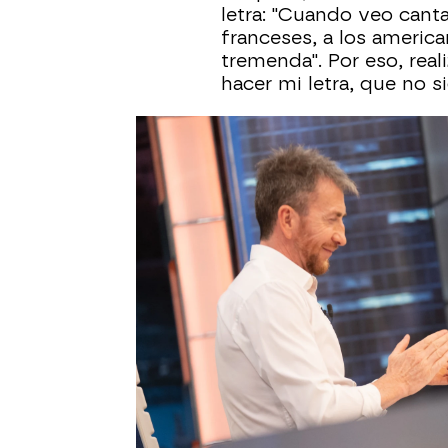
letra: "Cuando veo cantar 
franceses, a los americ
tremenda". Por eso, real
hacer mi letra, que no s
El broche a la entrevist
Marta ha cantado en dire
Motos!
¿Cómo ha ocurr
en el vídeo!
Marta Sánchez
Entrevista complet