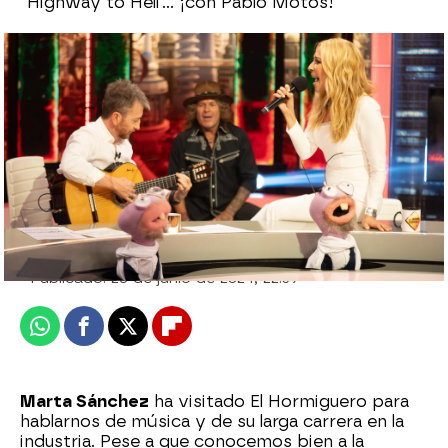
'Highway to Hell'... ¡con Pablo Motos!
Disfruta de la entrevista completa a
Marta Sánchez en El Hormiguero
Sara Sanz Navarro
Actualizado:
20 de junio de 2024, 23:20
Publicado:
20 de junio de 2024, 22:39
Whatsapp
Facebook
X
Flipboard
Marta Sánchez
ha visitado El Hormiguero para
hablarnos de música y de su larga carrera en la
industria. Pese a que conocemos bien a la