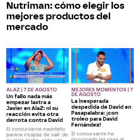
Nutriman: cómo elegir los
mejores productos del
mercado
ALAZ | 7 DE AGOSTO
MEJORES MOMENTOS | 7
DE AGOSTO
Un fallo nada más
La inesperada
empezar lastra a
despedida de David en
Javier en AlaZ: ni su
Pasapalabra: ¡con
reacción evita otra
troleo para David
derrota contra David
Fernández!
El concursante madrileño
El concursante ha
parece incapaz de salir de
provocado las risas al