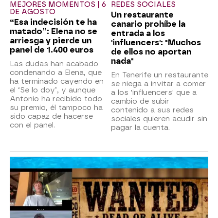
MEJORES MOMENTOS | 6
REDES SOCIALES
DE AGOSTO
Un restaurante
“Esa indecisión te ha
canario prohíbe la
matado”: Elena no se
entrada a los
arriesga y pierde un
'influencers': "Muchos
panel de 1.400 euros
de ellos no aportan
nada"
Las dudas han acabado
condenando a Elena, que
En Tenerife un restaurante
ha terminado cayendo en
se niega a invitar a comer
el ‘Se lo doy’, y aunque
a los 'influencers' que a
Antonio ha recibido todo
cambio de subir
su premio, él tampoco ha
contenido a sus redes
sido capaz de hacerse
sociales quieren acudir sin
con el panel.
pagar la cuenta.