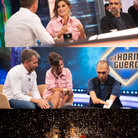
Desde Cánada, Mahdi Gilbert ha sorprendido a
Penélope Cruz, Luis Tosar y Juan Diego Botto
con su truco de cartas. Lo peculiar de este mago
es que no tiene manos por eso todo lo que hace
es tan sorprendente y su truco de magia ha
dejado sin palabras a los invitados del programa.
Marron y la pantalla de cine más sorprendente
El colaborador sigue sorprendiendo con su
Ciencia
. En está ocasión ha creado una pantalla
gigante de cine a base de fuego y chispas.
También ha sorprendido con alucinante
esculturas acuosas y con un robot cuya puntería
admiraría a Guillermo Tell.
Luis Tosar
Penélope Cruz
Entrevista completa