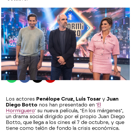
El Hormiguero
Madrid
Publicado:
04 de octubre de 2022, 23:27
Whatsapp
Facebook
X
Flipboard
Los actores
Penélope Cruz, Luis Tosar
y
Juan
Diego Botto
nos han presentado en '
El
Hormiguero
' su nueva película, "En los márgenes",
un drama social dirigido por el propio Juan Diego
Botto, que llega a los cines el 7 de octubre, y que
tiene como telón de fondo la crisis económica.