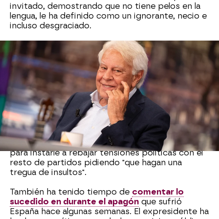
invitado, demostrando que no tiene pelos en la
lengua, le ha definido como un ignorante, necio e
incluso desgraciado.
Tras esto, Pablo Motos le ha pedido que
reflexionase sobre
la situación actual de
España
. Según ha dicho, el crecimiento es
innegable, pero esta creación de riqueza no está
ayudando a generar más igualdad.
Sobre Pedro Sánchez y sus rencillas
, Felipe
González lo único que ha hecho es afirmar que
piensa todo lo que dice, pero no dice todo lo
que piensa. Aun así, también ha aprovechado
para instarle a rebajar tensiones políticas con el
resto de partidos pidiendo "que hagan una
tregua de insultos".
También ha tenido tiempo de
comentar lo
sucedido en durante el apagón
que sufrió
España hace algunas semanas. El expresidente ha