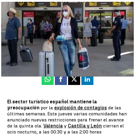
Preocupación en el sector turístico tras las últimas
cancelaciones de viajes de países como Bélgica |
efe
Rosa María Salcedo
Actualizado:
09 de julio de 2021, 16:49
Publicado:
08 de julio de 2021, 15:57
Whatsapp
Facebook
X
Linkedin
El sector turístico español mantiene la
preocupación
por la
explosión de contagios
de las
últimas semanas. Este jueves varias comunidades han
anunciado nuevas restricciones para frenar el avance
de la quinta ola.
Valencia
y
Castilla y León
cierran el
ocio nocturno, a las 00:30 y a las 2:00 horas