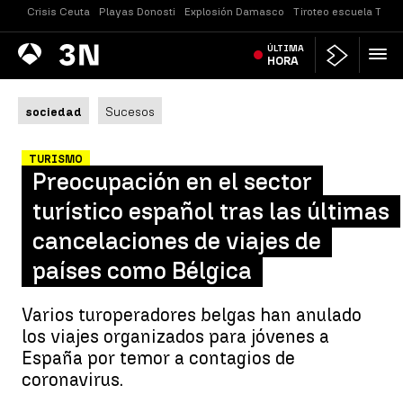
Crisis Ceuta
Playas Donosti
Explosión Damasco
Tiroteo escuela Taila
Antena
ÚLTIMA
Noticias
3
HORA
sociedad
Sucesos
TURISMO
Preocupación en el sector
turístico español tras las últimas
cancelaciones de viajes de
países como Bélgica
Varios turoperadores belgas han anulado
los viajes organizados para jóvenes a
España por temor a contagios de
coronavirus.