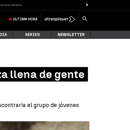
iones verano
ÚLTIMA
HORA
DIA
SERIES
NEWSLETTER
a llena de gente
ncontraría el grupo de jóvenes
dell llena de gente deja varios heridos |
Agencias