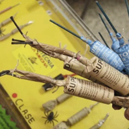
Whatsapp
Facebook
X
Linkedin
 sociales
, muestra como un grupo de jóvenes
los clientes que
están sentados en una terraza
,
hicieron estallar en distintas terrazas este fin de
 chicos
. Algunos clientes han sufrido
heridas