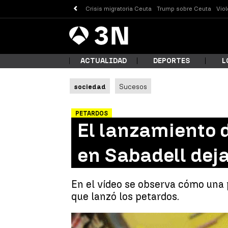
Crisis migratoria Ceuta
Trump sobre Ceuta
Vio
Antena
Noticias
3
ACTUALIDAD
DEPORTES
L
sociedad
Sucesos
¿Qué
PETARDOS
El lanzamiento d
en Sabadell deja
En el vídeo se observa cómo una 
que lanzó los petardos.
Busc