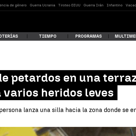
lencia de género
Guerra Ucrania
Tiroteo EEUU
Guerra Irán
Infantino
Vacac
OTERÍAS
TIEMPO
PROGRAMAS
MULTIME
 estás buscando?
e petardos en una terraz
 varios heridos leves
persona lanza una silla hacia la zona donde se e
ar
El lanzamiento de petardos en una terraza de Saba