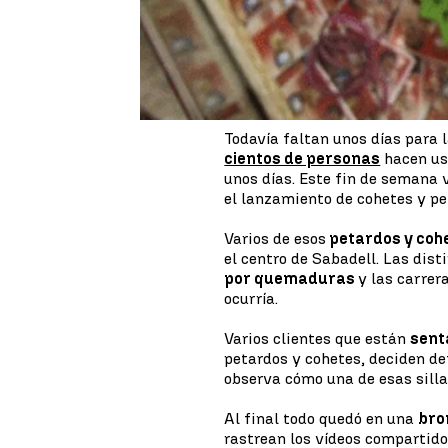
leves
por las explosiones.
Lanzamiento de petardos
Todavía faltan unos días para 
cientos de personas
hacen us
unos días. Este fin de semana v
el lanzamiento de cohetes y pe
Varios de esos
petardos y coh
el centro de Sabadell. Las dis
por quemaduras
y las carrer
ocurría.
Varios clientes que están
sent
petardos y cohetes, deciden def
observa cómo una de esas silla
Al final todo quedó en una
bro
rastrean los vídeos compartido