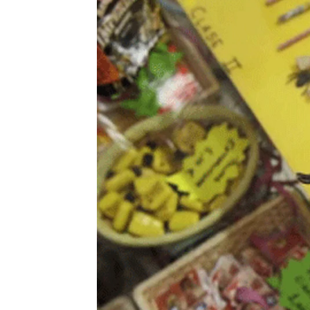
Antena 3 Noticias
Actualizado:
14 de junio de 2021, 17:56
Publicado:
14 de junio de 2021, 17:55
El vídeo,
compartido en redes
lanza
varios petardos
contra 
en el
centro de Sabadell.
Los 
semana. Los lanzó un
grupo de