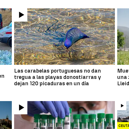
a
Las carabelas portuguesas no dan
Muer
en
tregua a las playas donostiarras y
una 
dejan 120 picaduras en un día
Llei
CEUT