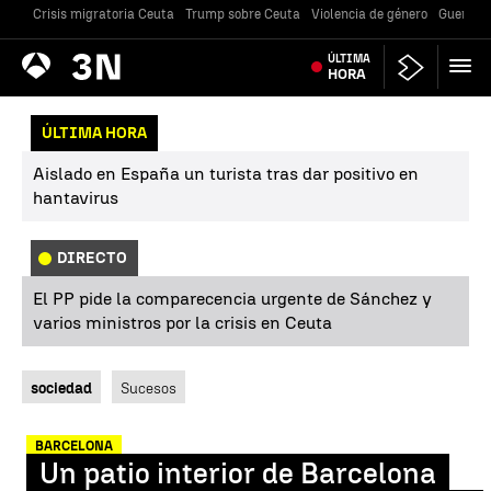
Crisis migratoria Ceuta
Trump sobre Ceuta
Violencia de género
Guerra U
Antena
ÚLTIMA
Noticias
3
HORA
ÚLTIMA HORA
Aislado en España un turista tras dar positivo en
hantavirus
DIRECTO
El PP pide la comparecencia urgente de Sánchez y
varios ministros por la crisis en Ceuta
sociedad
Sucesos
BARCELONA
Un patio interior de Barcelona