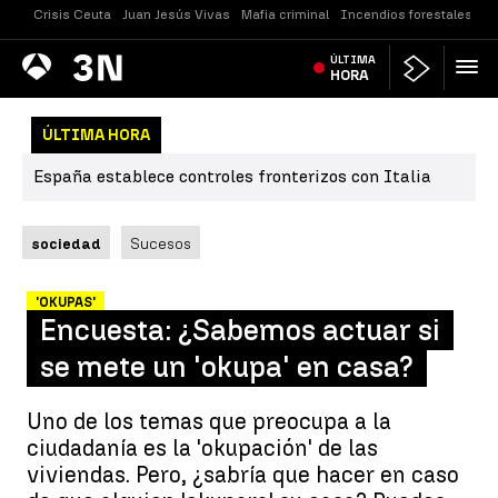
Crisis Ceuta
Juan Jesús Vivas
Mafia criminal
Incendios forestales
Vi
Antena
ÚLTIMA
Noticias
3
HORA
ÚLTIMA HORA
España establece controles fronterizos con Italia
sociedad
Sucesos
'OKUPAS'
Encuesta: ¿Sabemos actuar si
se mete un 'okupa' en casa?
Uno de los temas que preocupa a la
ciudadanía es la 'okupación' de las
viviendas. Pero, ¿sabría que hacer en caso