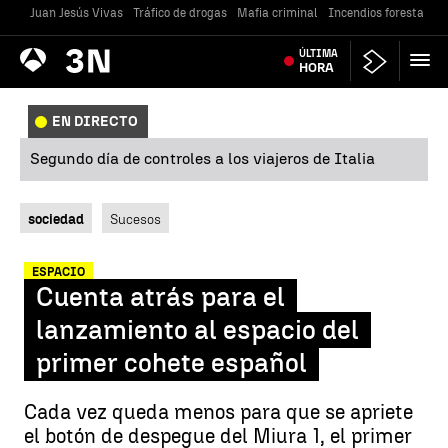
Juan Jesús Vivas
Tráfico de drogas
Mafia criminal
Incendios forestales
Antena
ÚLTIMA
Noticias
3
HORA
EN DIRECTO
Segundo día de controles a los viajeros de Italia
sociedad
Sucesos
ESPACIO
Cuenta atrás para el
lanzamiento al espacio del
primer cohete español
Cada vez queda menos para que se apriete
el botón de despegue del Miura 1, el primer