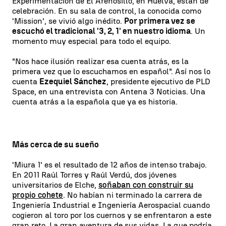
Experimentación de El Arenosillo, en Huelva, están de
celebración. En su sala de control, la conocida como
'Mission', se vivió algo inédito.
Por primera vez se
escuchó el tradicional '3, 2, 1' en nuestro idioma
. Un
momento muy especial para todo el equipo.
"Nos hace ilusión realizar esa cuenta atrás, es la
primera vez que lo escuchamos en español". Así nos lo
cuenta
Ezequiel Sánchez
, presidente ejecutivo de PLD
Space, en una entrevista con Antena 3 Noticias. Una
cuenta atrás a la española que ya es historia.
Más cerca de su sueño
'Miura 1' es el resultado de 12 años de intenso trabajo.
En 2011 Raúl Torres y Raúl Verdú, dos jóvenes
universitarios de Elche,
soñaban con construir su
propio cohete
. No habían ni terminado la carrera de
Ingeniería Industrial e Ingeniería Aerospacial cuando
cogieron al toro por los cuernos y se enfrentaron a este
gran reto. La gran aventura de sus vidas. La que podría