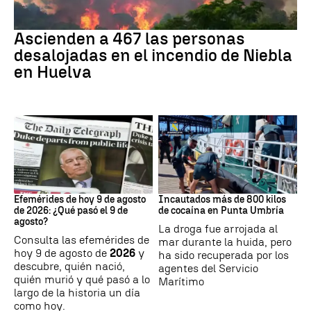
Incendio
Ascienden a 467 las personas
desalojadas en el incendio de Niebla
en Huelva
Efemérides
Tráfico de drogas
Efemérides de hoy 9 de agosto
Incautados más de 800 kilos
de 2026: ¿Qué pasó el 9 de
de cocaína en Punta Umbría
agosto?
La droga fue arrojada al
Consulta las efemérides de
mar durante la huida, pero
hoy 9 de agosto de
2026
y
ha sido recuperada por los
descubre, quién nació,
agentes del Servicio
quién murió y qué pasó a lo
Marítimo
largo de la historia un día
como hoy.