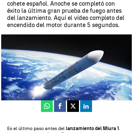
cohete español. Anoche se completó con
éxito la última gran prueba de fuego antes
del lanzamiento. Aquí el vídeo completo del
encendido del motor durante 5 segundos.
Miura 1, el primer cohete español |
PLD Space
Vicente Ibáñez
Publicado:
18 de mayo de 2023, 16:33
Whatsapp
Facebook
X
Linkedin
Es el último paso antes del
lanzamiento del Miura 1
.