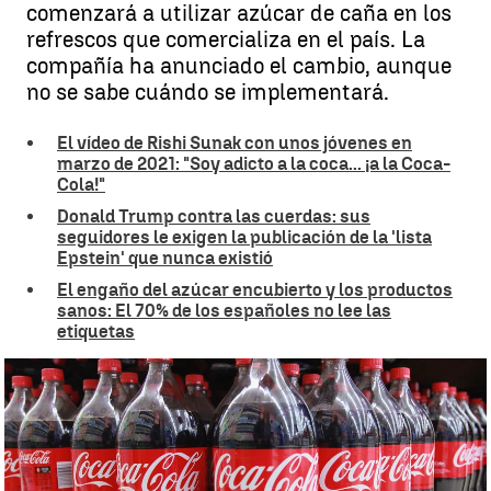
comenzará a utilizar azúcar de caña en los
refrescos que comercializa en el país. La
compañía ha anunciado el cambio, aunque
no se sabe cuándo se implementará.
El vídeo de Rishi Sunak con unos jóvenes en
marzo de 2021: "Soy adicto a la coca... ¡a la Coca-
Cola!"
Donald Trump contra las cuerdas: sus
seguidores le exigen la publicación de la 'lista
Epstein' que nunca existió
El engaño del azúcar encubierto y los productos
sanos: El 70% de los españoles no lee las
etiquetas
Coca-Cola cambiará su fórmula secreta en Estados Unidos tras un
acuerdo con Donald Trump |
Agencias