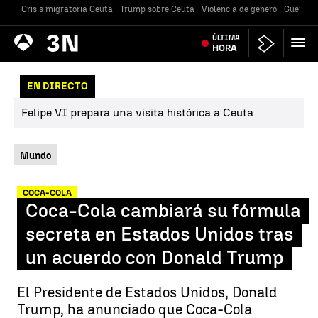
Crisis migratoria Ceuta
Trump sobre Ceuta
Violencia de género
Guerra U
Antena
ÚLTIMA
Noticias
3
HORA
EN DIRECTO
Felipe VI prepara una visita histórica a Ceuta
Mundo
COCA-COLA
Coca-Cola cambiará su fórmula
secreta en Estados Unidos tras
un acuerdo con Donald Trump
El Presidente de Estados Unidos, Donald
Trump, ha anunciado que Coca-Cola