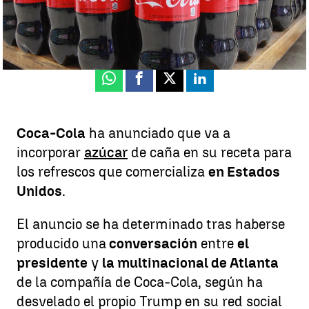
Natalia López
Publicado:
17 de julio de 2025, 15:09
Whatsapp
Facebook
X
Linkedin
Coca-Cola
ha anunciado que va a
incorporar
azúcar
de caña en su receta para
los refrescos que comercializa
en Estados
Unidos
.
El anuncio se ha determinado tras haberse
producido una
conversación
entre
el
presidente
y
la multinacional de Atlanta
de la compañía de Coca-Cola, según ha
desvelado el propio Trump en su red social