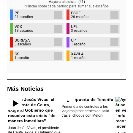
Mayoría absoluta: (
41
)
*Pincha sobre cada partido para sumar sus
escaños
PP
PSOE
31 escaños
28 escaños
VOX
UPL
13 escaños
3 escaños
SORIAYA
UP
3 escaños
1 escaño
CS
XAVILA
1 escaño
1 escaño
Más Noticias
Primer día de controles a los
viajeros procedentes de Italia
tras el choque con Meloni
Juan Jesús Vivas, el presidente
de Ceuta, exige al Gobierno que