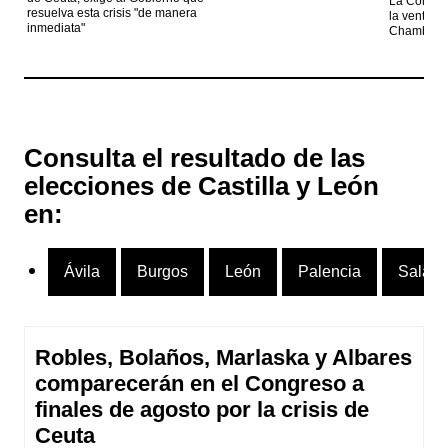
La Comuni
resuelva esta crisis "de manera
la venta el
inmediata"
Chamberí p
Consulta el resultado de las
elecciones de Castilla y León
en:
Ávila
Burgos
León
Palencia
Salam
Robles, Bolaños, Marlaska y Albares
comparecerán en el Congreso a
finales de agosto por la crisis de
Ceuta