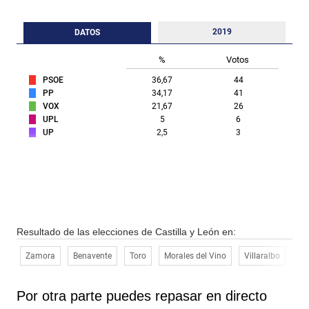
2019
DATOS
%
Votos
PSOE
36,67
44
PP
34,17
41
VOX
21,67
26
UPL
5
6
UP
2,5
3
Resultado de las elecciones de Castilla y León en:
Zamora
Benavente
Toro
Morales del Vino
Villaralbo
Mo
Por otra parte puedes repasar en directo