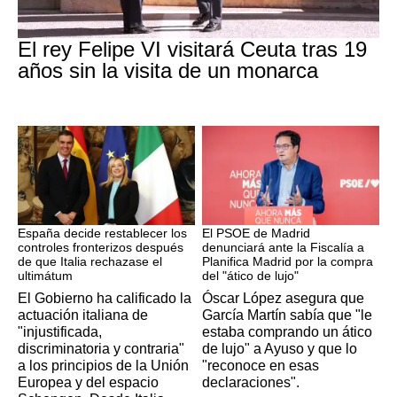
Crisis Migratoria
El rey Felipe VI visitará Ceuta tras 19
años sin la visita de un monarca
CRISIS MIGRATORIA
PSOE MADRID
España decide restablecer los
El PSOE de Madrid
controles fronterizos después
denunciará ante la Fiscalía a
de que Italia rechazase el
Planifica Madrid por la compra
ultimátum
del "ático de lujo"
El Gobierno ha calificado la
Óscar López asegura que
actuación italiana de
García Martín sabía que "le
"injustificada,
estaba comprando un ático
discriminatoria y contraria"
de lujo" a Ayuso y que lo
a los principios de la Unión
"reconoce en esas
Europea y del espacio
declaraciones".