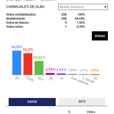
CARBAJALES DE ALBA
Votos contabilizados:
258
100%
Abstenciones:
208
44,64%
Votos en blanco:
4
1,56%
Votos nulos:
1
0,39%
Volver
36,19%
32,3%
20,62%
2,72%
2,33%
1,56%
1,17%
1,17%
PP
PSOE
VOX
UPL
UP
POR ZAMORA
Z. DECIDE
CS
2019
DATOS
%
Votos