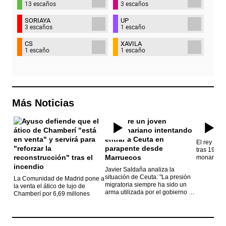
13 escaños
3 escaños
SORIAYA
UP
3 escaños
1 escaño
CS
XAVILA
1 escaño
1 escaño
Más Noticias
El rey Feli
tras 19 año
monarca
Javier Saldaña analiza la
situación de Ceuta: "La presión
La Comunidad de Madrid pone a
migratoria siempre ha sido un
la venta el ático de lujo de
arma utilizada por el gobierno de
Chamberí por 6,69 millones
Marruecos"