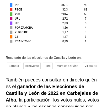
PP
36,19
93
PSOE
32,3
83
VOX
20,62
53
UPL
2,72
7
UP
2,33
6
POR ZAMORA
1,56
4
Z. DECIDE
1,17
3
CS
1,17
3
PCAS-TC-RC
0,39
1
Resultado de las elecciones de Castilla y León en:
Zamora
Benavente
Toro
Morales del Vino
Villaralbo
Mo
También puedes consultar en directo quién
es el
ganador de las Elecciones de
Castilla y León de 2022 en Carbajales de
Alba
, la participación, los votos nulos, votos
en blanco y los escaños conseguidos por