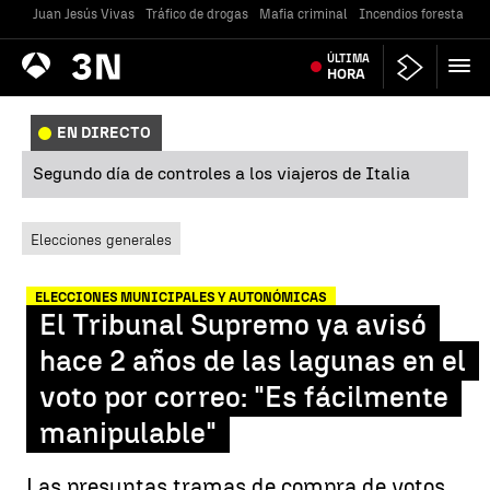
Juan Jesús Vivas
Tráfico de drogas
Mafia criminal
Incendios forestales
Antena
ÚLTIMA
Noticias
3
HORA
EN DIRECTO
Segundo día de controles a los viajeros de Italia
Elecciones generales
ELECCIONES MUNICIPALES Y AUTONÓMICAS
El Tribunal Supremo ya avisó
hace 2 años de las lagunas en el
voto por correo: "Es fácilmente
manipulable"
Las presuntas tramas de compra de votos