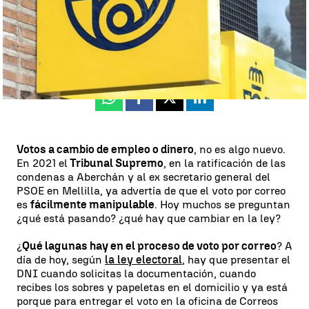
Antena 3 Noticias
Publicado:
25 de mayo de 2023, 15:31
Whatsapp
Facebook
X
Linkedin
Votos a cambio de empleo o dinero
, no es algo nuevo.
En 2021 el
Tribunal Supremo
, en la ratificación de las
condenas a Aberchán y al ex secretario general del
PSOE en Mellilla, ya advertía de que el voto por correo
es
fácilmente manipulable
. Hoy muchos se preguntan
¿qué está pasando? ¿qué hay que cambiar en la ley?
¿
Qué lagunas hay en el proceso de voto por correo
? A
día de hoy, según
la ley electoral
, hay que presentar el
DNI cuando solicitas la documentación, cuando
recibes los sobres y papeletas en el domicilio y ya está
porque para entregar el voto en la oficina de Correos