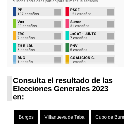
*Pincha sobre cada partido para sumar sus
escaños
PP
PSOE
137 escaños
121 escaños
Vox
Sumar
33 escaños
31 escaños
ERC
JxCAT - JUNTS
7 escaños
7 escaños
EH BILDU
PNV
6 escaños
5 escaños
BNG
COALICIÓN C.
1 escaño
1 escaño
UPN
1 escaño
Consulta el resultado de las
Elecciones Generales 2023
en:
Burgos
Villanueva de Teba
Cubo de Bureba