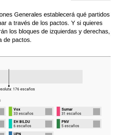
ciones Generales establecerá qué partidos
ar a través de los pactos. Y si quieres
rán los bloques de izquierdas y derechas,
ra de pactos.
bsoluta:
176
escaños
s
Vox
Sumar
33 escaños
31 escaños
EH BILDU
PNV
6 escaños
5 escaños
UPN