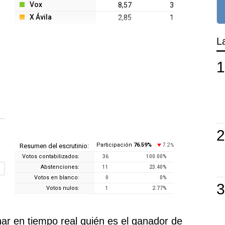
Vox
8,57
3
X Ávila
2,85
1
L
Participación
76.59
%
7.2
Resumen del escrutinio:
%
Votos contabilizados:
36
100.00
%
Abstenciones:
11
23.40
%
Votos en blanco:
0
0
%
Votos nulos:
1
2.77
%
r en tiempo real quién es el ganador de