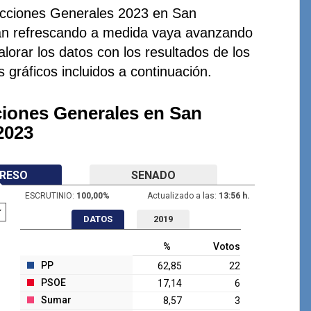
lecciones Generales 2023 en San
rán refrescando a medida vaya avanzando
lorar los datos con los resultados de los
s gráficos incluidos a continuación.
ciones Generales en San
2023
RESO
SENADO
ESCRUTINIO:
100,00
%
Actualizado a las:
13:56 h.
DATOS
2019
%
Votos
PP
62,85
22
PSOE
17,14
6
Sumar
8,57
3