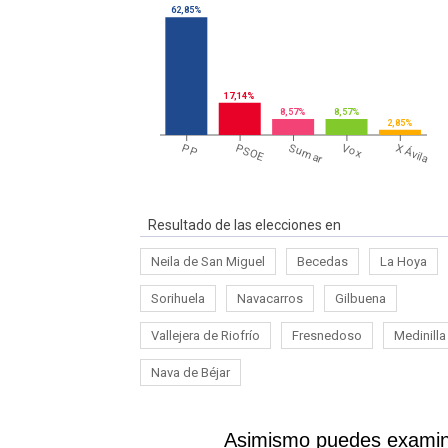
62,85%
17,14%
8,57%
8,57%
2,85%
PP
PSOE
Sumar
Vox
X Ávila
Resultado de las elecciones en
Neila de San Miguel
Becedas
La Hoya
Sorihuela
Navacarros
Gilbuena
Vallejera de Riofrío
Fresnedoso
Medinilla
Nava de Béjar
Asimismo puedes examina