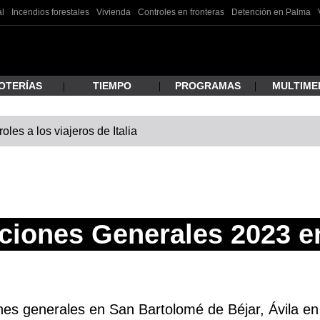
al
Incendios forestales
Vivienda
Controles en fronteras
Detención en Palma
OTERÍAS
TIEMPO
PROGRAMAS
MULTIME
les a los viajeros de Italia
 estás buscando?
ciones Generales 2023 e
ar
ones generales en San Bartolomé de Béjar, Ávila en 