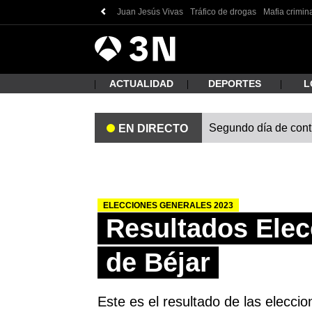
Juan Jesús Vivas
Tráfico de drogas
Mafia crimin
Antena
Noticias
3
ACTUALIDAD
DEPORTES
L
Segundo día de contro
EN DIRECTO
¿Qué
ELECCIONES GENERALES 2023
Resultados Elec
de Béjar
Busc
Este es el resultado de las elecci