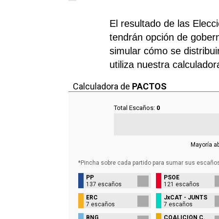
El resultado de las Elec
tendrán opción de gobern
simular cómo se distribui
utiliza nuestra calculado
Calculadora de
PACTOS
Total Escaños:
0
Mayoría a
*Pincha sobre cada partido para sumar sus
escaño
PP
PSOE
137 escaños
121 escaños
ERC
JxCAT - JUNTS
7 escaños
7 escaños
BNG
COALICIÓN C.