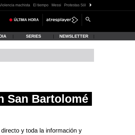
Violencia machista
El tiempo
Messi
Protestas Sóller
Crisis Ceuta
ÚLTIMA
HORA
DIA
SERIES
NEWSLETTER
n San Bartolomé
directo y toda la información y