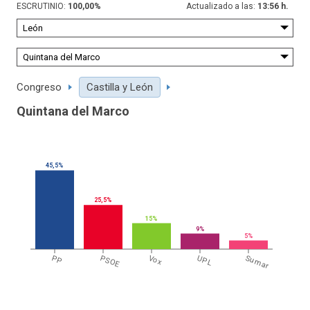
ESCRUTINIO:
100,00
%
Actualizado a las:
13:56 h.
Congreso
Castilla y León
Quintana del Marco
45,5%
25,5%
15%
9%
5%
PP
PSOE
Vox
UPL
Sumar