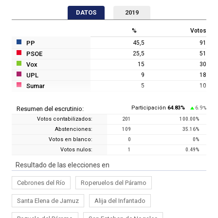
DATOS
2019
%
Votos
PP
45,5
91
PSOE
25,5
51
Vox
15
30
UPL
9
18
Sumar
5
10
Participación
64.83
%
6.9
Resumen del escrutinio:
%
Votos contabilizados:
201
100.00
%
Abstenciones:
109
35.16
%
Votos en blanco:
0
0
%
Votos nulos:
1
0.49
%
Resultado de las elecciones en
Cebrones del Río
Roperuelos del Páramo
Santa Elena de Jamuz
Alija del Infantado