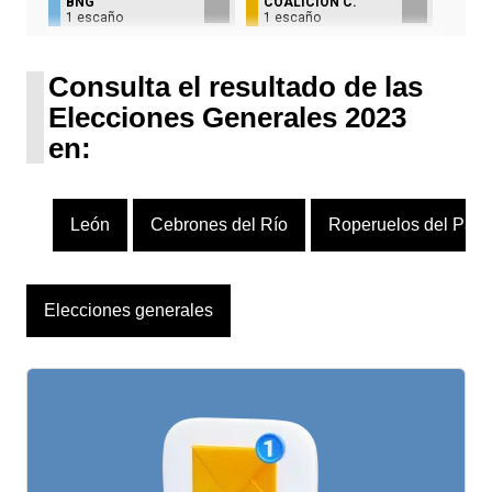
BNG
COALICIÓN C.
1 escaño
1 escaño
UPN
1 escaño
Consulta el resultado de las
Elecciones Generales 2023
en:
León
Cebrones del Río
Roperuelos del Pár
Elecciones generales