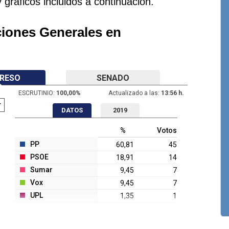
y gráficos incluidos a continuación.
ciones Generales en
RESO
SENADO
ESCRUTINIO:
100,00
%
Actualizado a las:
13:56 h.
DATOS
2019
%
Votos
PP
60,81
45
PSOE
18,91
14
Sumar
9,45
7
Vox
9,45
7
UPL
1,35
1