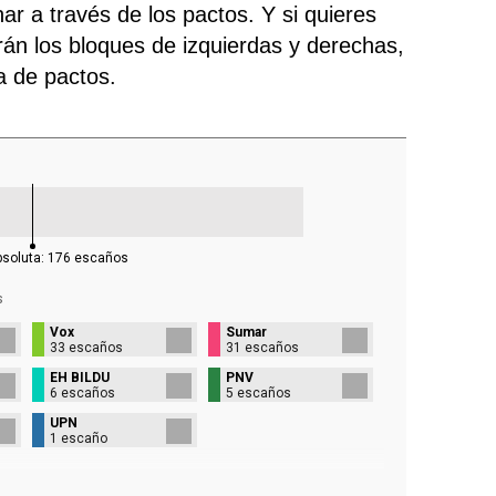
ar a través de los pactos. Y si quieres
rán los bloques de izquierdas y derechas,
ra de pactos.
bsoluta:
176
escaños
s
Vox
Sumar
33 escaños
31 escaños
EH BILDU
PNV
6 escaños
5 escaños
UPN
1 escaño