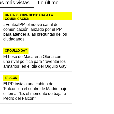
as más vistas
Lo último
UNA INICIATIVA DEDICADA A LA
COMUNICACIÓN
#VentealPP, el nuevo canal de
comunicación lanzado por el PP
para atender a las preguntas de los
ciudadanos
ORGULLO GAY
El beso de Macarena Olona con
una rival política para "reventar los
armarios" en el día del Orgullo Gay
FALCON
El PP instala una cabina del
'Falcon' en el centro de Madrid bajo
el lema: "Es el momento de bajar a
Pedro del Falcon"