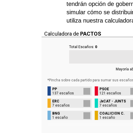
tendrán opción de gobern
simular cómo se distribui
utiliza nuestra calculado
Calculadora de
PACTOS
Total Escaños:
0
Mayoría a
*Pincha sobre cada partido para sumar sus
escaño
PP
PSOE
137 escaños
121 escaños
ERC
JxCAT - JUNTS
7 escaños
7 escaños
BNG
COALICIÓN C.
1 escaño
1 escaño