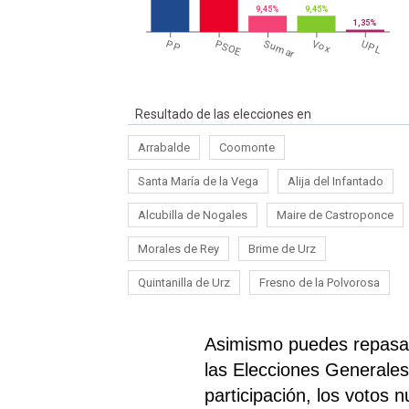
9,45%
9,45%
1,35%
PP
PSOE
Sumar
Vox
UPL
Resultado de las elecciones en
Arrabalde
Coomonte
Santa María de la Vega
Alija del Infantado
Alcubilla de Nogales
Maire de Castroponce
Morales de Rey
Brime de Urz
Quintanilla de Urz
Fresno de la Polvorosa
Asimismo puedes repasar
las Elecciones Generales 
participación, los votos 