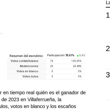
L
Participación
75.51
%
6.4
Resumen del escrutinio:
%
Votos contabilizados:
74
100.00
%
Abstenciones:
24
24.48
%
Votos en blanco:
0
0
%
Votos nulos:
0
0
%
 en tiempo real quién es el ganador de
de 2023 en Villaferrueña, la
nulos, votos en blanco y los escaños