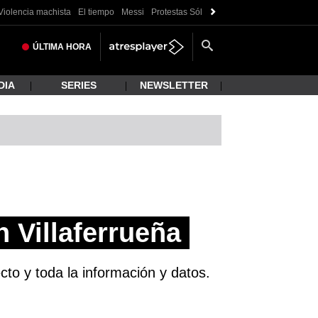
Violencia machista
El tiempo
Messi
Protestas Sóller
Crisis Ceuta
ÚLTIMA
HORA
DIA
SERIES
NEWSLETTER
 Villaferrueña
to y toda la información y datos.