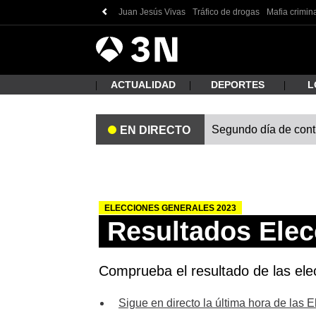
Juan Jesús Vivas
Tráfico de drogas
Mafia crimin
Antena
Noticias
3
ACTUALIDAD
DEPORTES
L
Segundo día de contro
EN DIRECTO
¿Qué
ELECCIONES GENERALES 2023
Resultados Elec
Comprueba el resultado de las elec
Busc
Sigue en directo la última hora de las 