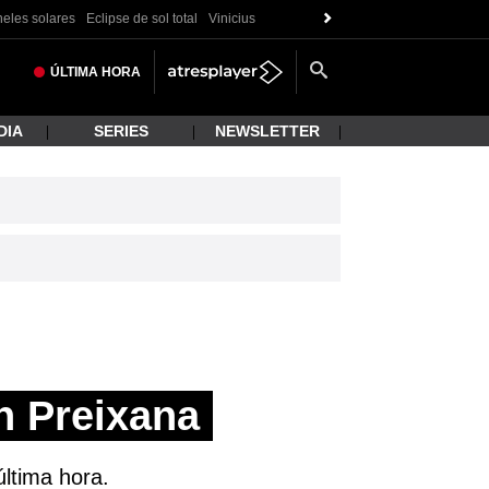
eles solares
Eclipse de sol total
Vinicius
ÚLTIMA
HORA
DIA
SERIES
NEWSLETTER
n Preixana
última hora.