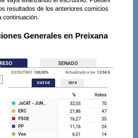
os resultados de los anteriores comicios
a continuación.
ciones Generales en Preixana
RESO
SENADO
ESCRUTINIO:
100,00
%
Actualizado a las:
13:56 h.
DATOS
2019
%
Votos
JxCAT - JUNTS
32,55
70
ERC
21,86
47
PSOE
16,27
35
PP
11,16
24
Vox
6,51
14