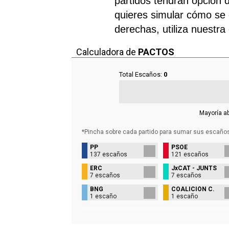
partidos tendrán opción d
quieres simular cómo se d
derechas, utiliza nuestra
Calculadora de
PACTOS
Total Escaños:
0
Mayoría a
*Pincha sobre cada partido para sumar sus
escaño
PP
PSOE
137 escaños
121 escaños
ERC
JxCAT - JUNTS
7 escaños
7 escaños
BNG
COALICIÓN C.
1 escaño
1 escaño