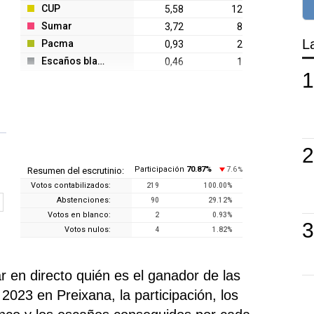
CUP
5,58
12
Sumar
3,72
8
L
Pacma
0,93
2
Escaños blanco
0,46
1
Participación
70.87
%
7.6
Resumen del escrutinio:
%
Votos contabilizados:
219
100.00
%
Abstenciones:
90
29.12
%
Votos en blanco:
2
0.93
%
Votos nulos:
4
1.82
%
 en directo quién es el ganador de las
2023 en Preixana, la participación, los