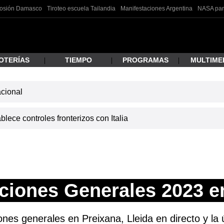
losión Damasco
Tiroteo escuela Tailandia
Manifestaciones Argentina
NASA pan
OTERÍAS
TIEMPO
PROGRAMAS
MULTIME
acional
 estás buscando?
lece controles fronterizos con Italia
ciones Generales 2023 e
ar
ones generales en Preixana, Lleida en directo y la 