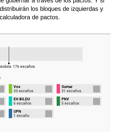
e gobernar a través de los pactos. Y si
istribuirán los bloques de izquierdas y
 calculadora de pactos.
bsoluta:
176
escaños
s
Vox
Sumar
33 escaños
31 escaños
EH BILDU
PNV
6 escaños
5 escaños
UPN
1 escaño