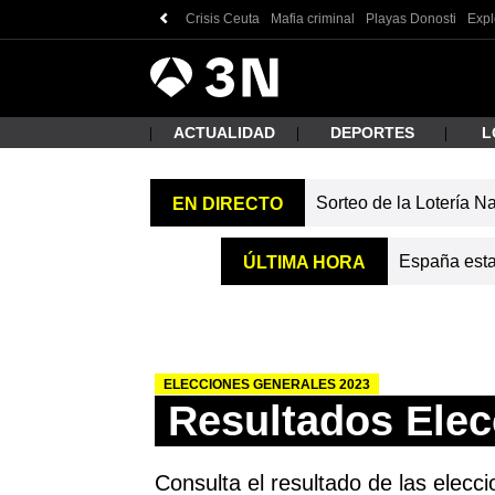
Crisis Ceuta
Mafia criminal
Playas Donosti
Exp
Antena
Noticias
3
ACTUALIDAD
DEPORTES
L
Sorteo de la Lotería N
EN DIRECTO
¿Qué
España estab
ÚLTIMA HORA
ELECCIONES GENERALES 2023
Resultados Elec
Busc
Consulta el resultado de las elecci