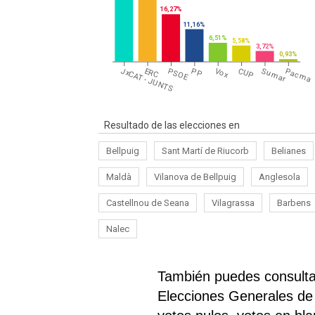
16,27%
11,16%
6,51%
5,58%
3,72%
0,93%
JxCAT - JUNTS
ERC
PSOE
PP
Vox
CUP
Sumar
Pacma
Resultado de las elecciones en
Bellpuig
Sant Martí de Riucorb
Belianes
Maldà
Vilanova de Bellpuig
Anglesola
Castellnou de Seana
Vilagrassa
Barbens
Nalec
También puedes consultar
Elecciones Generales de 