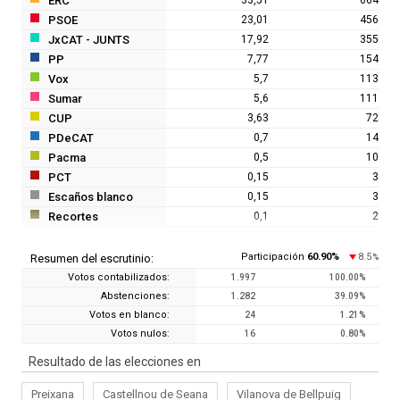
ERC
PSOE
23,01
456
JxCAT - JUNTS
17,92
355
PP
7,77
154
Vox
5,7
113
Sumar
5,6
111
CUP
3,63
72
PDeCAT
0,7
14
Pacma
0,5
10
PCT
0,15
3
Escaños blanco
0,15
3
Recortes
0,1
2
Participación
60.90
%
8.5
Resumen del escrutinio:
%
Votos contabilizados:
1.997
100.00
%
Abstenciones:
1.282
39.09
%
Votos en blanco:
24
1.21
%
Votos nulos:
16
0.80
%
Resultado de las elecciones en
Preixana
Castellnou de Seana
Vilanova de Bellpuig