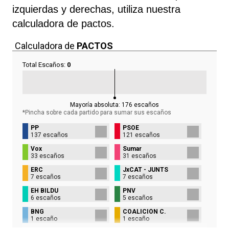
izquierdas y derechas, utiliza nuestra
calculadora de pactos.
Calculadora de
PACTOS
Total Escaños:
0
Mayoría absoluta:
176
escaños
*Pincha sobre cada partido para sumar sus
escaños
PP
PSOE
137 escaños
121 escaños
Vox
Sumar
33 escaños
31 escaños
ERC
JxCAT - JUNTS
7 escaños
7 escaños
EH BILDU
PNV
6 escaños
5 escaños
BNG
COALICIÓN C.
1 escaño
1 escaño