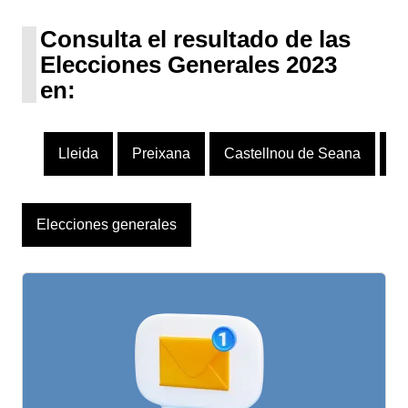
UPN
1 escaño
Consulta el resultado de las
Elecciones Generales 2023
en:
Lleida
Preixana
Castellnou de Seana
Vi
Elecciones generales