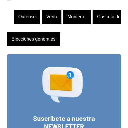
Ourense
Verín
Monterrei
Castrelo do Va
Elecciones generales
Suscríbete a nuestra
NEWSLETTER