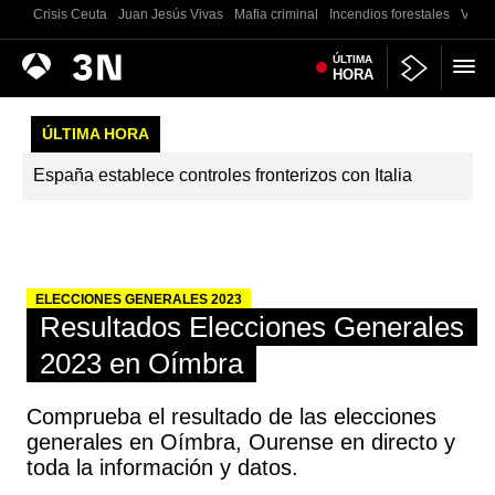
Crisis Ceuta
Juan Jesús Vivas
Mafia criminal
Incendios forestales
Vivie
Antena
ÚLTIMA
Noticias
HORA
3
ÚLTIMA HORA
España establece controles fronterizos con Italia
ELECCIONES GENERALES 2023
Resultados Elecciones Generales
2023 en Oímbra
Comprueba el resultado de las elecciones
generales en Oímbra, Ourense en directo y
toda la información y datos.