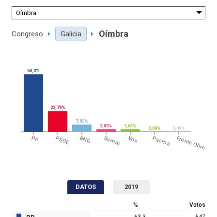
Oímbra
Congreso
Galicia
63,3%
22,79%
7,82%
2,83%
2,64%
0,09%
0,09%
PP
PSOE
BNG
Sumar
Vox
Pacma
Frente Obrero
DATOS
2019
%
Votos
63,3
647