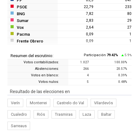
PP
PSOE
22,79
233
BNG
7,82
80
Sumar
2,83
29
Vox
2,64
27
Pacma
0,09
1
Frente Obrero
0,09
1
Participación
79.42
%
5.9
Resumen del escrutinio:
%
Votos contabilizados:
1.027
100.00
%
Abstenciones:
266
20.57
%
Votos en blanco:
4
0.39
%
Votos nulos:
5
0.48
%
Resultado de las elecciones en
Verín
Monterrei
Castrelo do Val
Vilardevós
Cualedro
Riós
Trasmiras
Laza
Baltar
Sarreaus