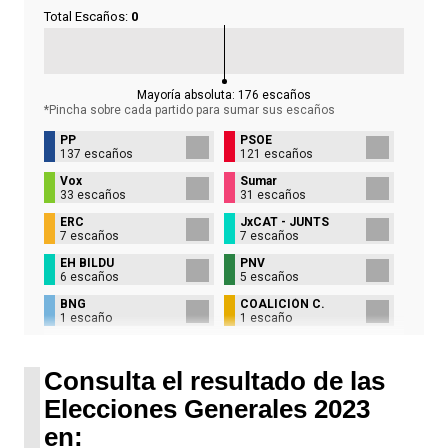
Total Escaños:
0
Mayoría absoluta:
176
escaños
*Pincha sobre cada partido para sumar sus
escaños
PP
PSOE
137 escaños
121 escaños
Vox
Sumar
33 escaños
31 escaños
ERC
JxCAT - JUNTS
7 escaños
7 escaños
EH BILDU
PNV
6 escaños
5 escaños
BNG
COALICIÓN C.
1 escaño
1 escaño
UPN
1 escaño
Consulta el resultado de las
Elecciones Generales 2023
en: