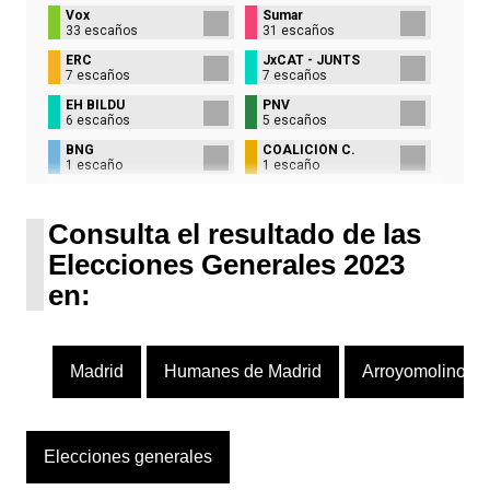
Vox
Sumar
33 escaños
31 escaños
ERC
JxCAT - JUNTS
7 escaños
7 escaños
EH BILDU
PNV
6 escaños
5 escaños
BNG
COALICIÓN C.
1 escaño
1 escaño
UPN
1 escaño
Consulta el resultado de las
Elecciones Generales 2023
en:
Madrid
Humanes de Madrid
Arroyomolinos (
Elecciones generales