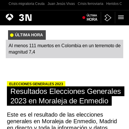
Crisis migratoria Ceuta
Juan Jesús Vivas
Crisis ferroviaria
Heridos Castell
Antena
ÚLTIMA
Noticias
HORA
3
ÚLTIMA HORA
Al menos 111 muertos en Colombia en un terremoto de
magnitud 7,4
ELECCIONES GENERALES 2023
Resultados Elecciones Generales
2023 en Moraleja de Enmedio
Este es el resultado de las elecciones
generales en Moraleja de Enmedio, Madrid
en directo y toda la información y datos.