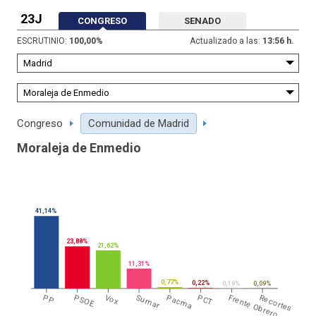
23J
CONGRESO
SENADO
ESCRUTINIO:
100,00
%
Actualizado a las:
13:56 h.
Congreso
Comunidad de Madrid
Moraleja de Enmedio
41,14%
23,88%
21,62%
11,31%
0,77%
0,22%
0,19%
0,09%
PP
PSOE
Vox
Sumar
Pacma
PCT
Frente Obrero
Recortes