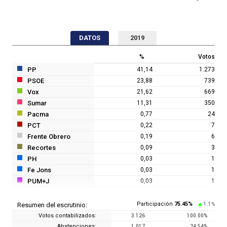
DATOS
2019
%
Votos
PP
41,14
1.273
PSOE
23,88
739
Vox
21,62
669
Sumar
11,31
350
Pacma
0,77
24
PCT
0,22
7
Frente Obrero
0,19
6
Recortes
0,09
3
PH
0,03
1
Fe Jons
0,03
1
PUM+J
0,03
1
Participación
75.45
%
1.1
Resumen del escrutinio:
%
Votos contabilizados:
3.126
100.00
%
Abstenciones:
1.017
24.54
%