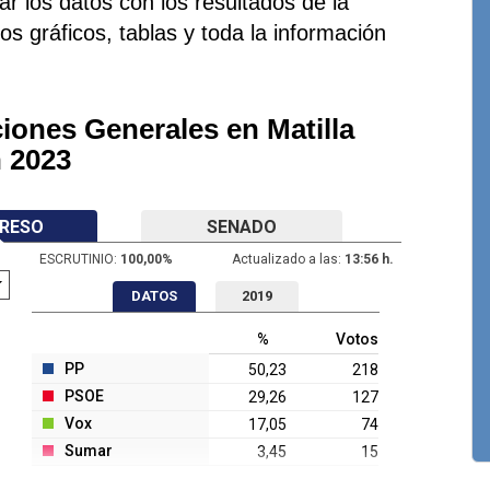
r los datos con los resultados de la
 los gráficos, tablas y toda la información
iones Generales en Matilla
n 2023
RESO
SENADO
ESCRUTINIO:
100,00
%
Actualizado a las:
13:56 h.
DATOS
2019
%
Votos
PP
50,23
218
PSOE
29,26
127
Vox
17,05
74
Sumar
3,45
15