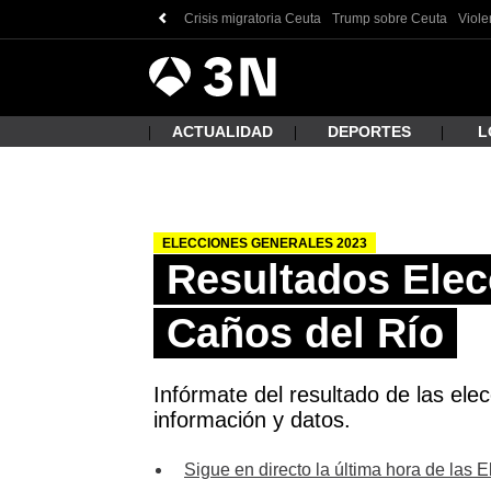
Crisis migratoria Ceuta
Trump sobre Ceuta
Viole
Antena
Noticias
3
ACTUALIDAD
DEPORTES
L
ELECCIONES GENERALES 2023
¿Qué
Resultados Elec
Caños del Río
Infórmate del resultado de las ele
información y datos.
Busc
Sigue en directo la última hora de las 