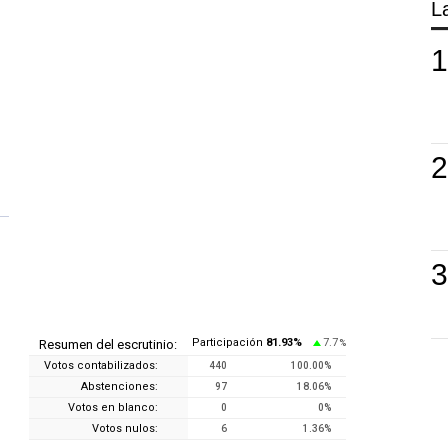
L
Participación
81.93
%
7.7
Resumen del escrutinio:
%
Votos contabilizados:
440
100.00
%
Abstenciones:
97
18.06
%
Votos en blanco:
0
0
%
Votos nulos:
6
1.36
%