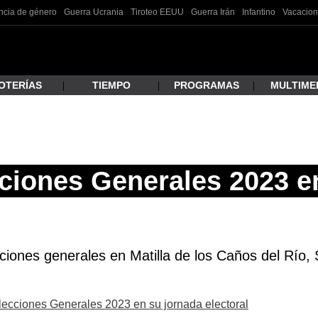
ncia de género
Guerra Ucrania
Tiroteo EEUU
Guerra Irán
Infantino
Vacacion
OTERÍAS
TIEMPO
PROGRAMAS
MULTIME
 estás buscando?
ciones Generales 2023 en
cciones generales en Matilla de los Caños del Río,
ar
Elecciones Generales 2023 en su jornada electoral