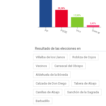
29,26%
17,05%
3,45%
PP
PSOE
Vox
Sumar
Resultado de las elecciones en
Villalba de los Llanos
Robliza de Cojos
Vecinos
Carrascal del Obispo
Aldehuela de la Bóveda
Calzada de Don Diego
Tabera de Abajo
Canillas de Abajo
Sanchón de la Sagrada
Barbadillo