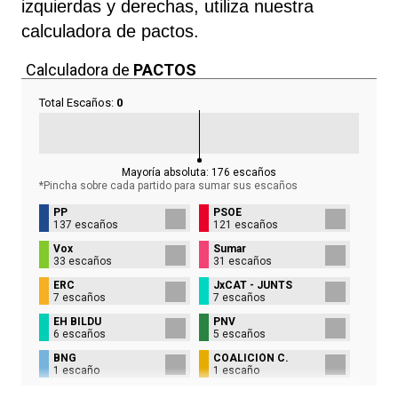
izquierdas y derechas, utiliza nuestra
calculadora de pactos.
Calculadora de
PACTOS
Total Escaños:
0
Mayoría absoluta:
176
escaños
*Pincha sobre cada partido para sumar sus
escaños
PP
PSOE
137 escaños
121 escaños
Vox
Sumar
33 escaños
31 escaños
ERC
JxCAT - JUNTS
7 escaños
7 escaños
EH BILDU
PNV
6 escaños
5 escaños
BNG
COALICIÓN C.
1 escaño
1 escaño
UPN