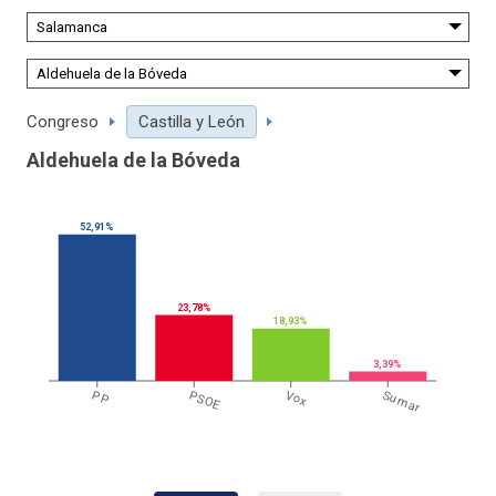
Congreso
Castilla y León
Aldehuela de la Bóveda
52,91%
23,78%
18,93%
3,39%
PP
PSOE
Vox
Sumar