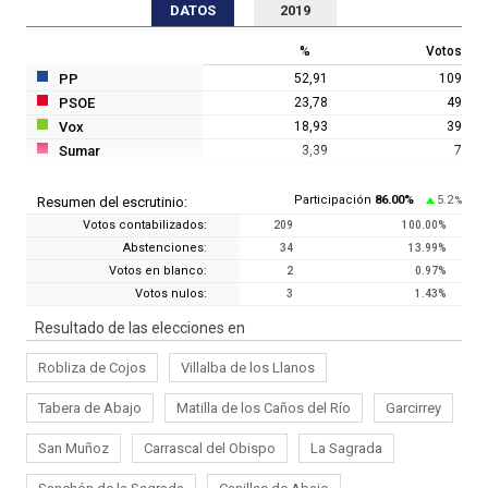
DATOS
2019
%
Votos
PP
52,91
109
PSOE
23,78
49
Vox
18,93
39
Sumar
3,39
7
Participación
86.00
%
5.2
Resumen del escrutinio:
%
Votos contabilizados:
209
100.00
%
Abstenciones:
34
13.99
%
Votos en blanco:
2
0.97
%
Votos nulos:
3
1.43
%
Resultado de las elecciones en
Robliza de Cojos
Villalba de los Llanos
Tabera de Abajo
Matilla de los Caños del Río
Garcirrey
San Muñoz
Carrascal del Obispo
La Sagrada