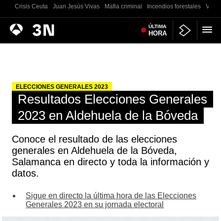
Crisis Ceuta
Juan Jesús Vivas
Mafia criminal
Incendios forestales
Vivie
Antena
ÚLTIMA
Noticias
HORA
3
ELECCIONES GENERALES 2023
Resultados Elecciones Generales
2023 en Aldehuela de la Bóveda
Conoce el resultado de las elecciones
generales en Aldehuela de la Bóveda,
Salamanca en directo y toda la información y
datos.
Sigue en directo la última hora de las Elecciones
Generales 2023 en su jornada electoral