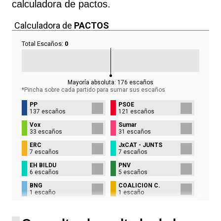
calculadora de pactos.
Calculadora de
PACTOS
Total Escaños:
0
Mayoría absoluta:
176
escaños
*Pincha sobre cada partido para sumar sus
escaños
PP
PSOE
137 escaños
121 escaños
Vox
Sumar
33 escaños
31 escaños
ERC
JxCAT - JUNTS
7 escaños
7 escaños
EH BILDU
PNV
6 escaños
5 escaños
BNG
COALICIÓN C.
1 escaño
1 escaño
UPN
1 escaño