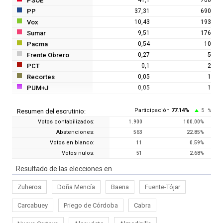
PSOE
PP
37,31
690
Vox
10,43
193
Sumar
9,51
176
Pacma
0,54
10
Frente Obrero
0,27
5
PCT
0,1
2
Recortes
0,05
1
PUM+J
0,05
1
Participación
77.14
%
5
Resumen del escrutinio:
%
Votos contabilizados:
1.900
100.00
%
Abstenciones:
563
22.85
%
Votos en blanco:
11
0.59
%
Votos nulos:
51
2.68
%
Resultado de las elecciones en
Zuheros
Doña Mencía
Baena
Fuente-Tójar
Carcabuey
Priego de Córdoba
Cabra