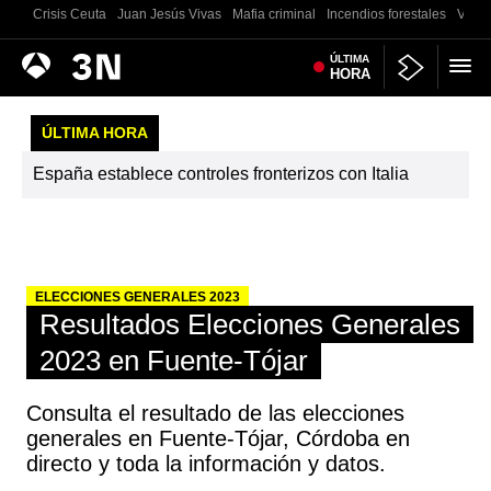
Crisis Ceuta
Juan Jesús Vivas
Mafia criminal
Incendios forestales
Vivie
Antena
ÚLTIMA
Noticias
HORA
3
ÚLTIMA HORA
España establece controles fronterizos con Italia
ELECCIONES GENERALES 2023
Resultados Elecciones Generales
2023 en Fuente-Tójar
Consulta el resultado de las elecciones
generales en Fuente-Tójar, Córdoba en
directo y toda la información y datos.