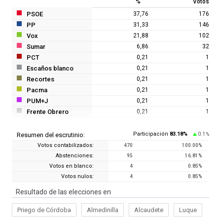
%
Votos
PSOE
37,76
176
PP
31,33
146
Vox
21,88
102
Sumar
6,86
32
PCT
0,21
1
Escaños blanco
0,21
1
Recortes
0,21
1
Pacma
0,21
1
PUM+J
0,21
1
Frente Obrero
0,21
1
Participación
83.18
%
0.1
Resumen del escrutinio:
%
Votos contabilizados:
470
100.00
%
Abstenciones:
95
16.81
%
Votos en blanco:
4
0.85
%
Votos nulos:
4
0.85
%
Resultado de las elecciones en
Priego de Córdoba
Almedinilla
Alcaudete
Luque