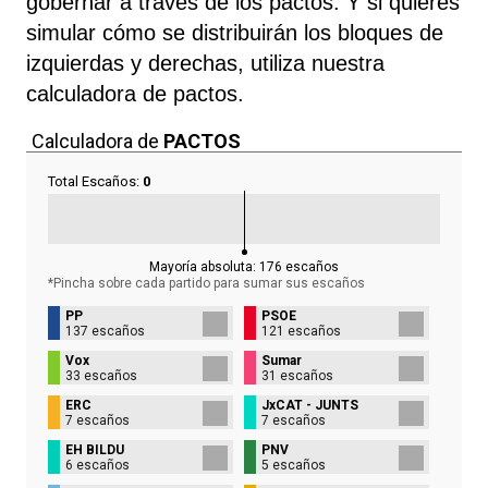
gobernar a través de los pactos. Y si quieres
simular cómo se distribuirán los bloques de
izquierdas y derechas, utiliza nuestra
calculadora de pactos.
Calculadora de
PACTOS
Total Escaños:
0
Mayoría absoluta:
176
escaños
*Pincha sobre cada partido para sumar sus
escaños
PP
PSOE
137 escaños
121 escaños
Vox
Sumar
33 escaños
31 escaños
ERC
JxCAT - JUNTS
7 escaños
7 escaños
EH BILDU
PNV
6 escaños
5 escaños