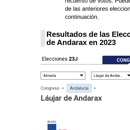
recuento de votos. Puede
de las anteriores eleccion
continuación.
Resultados de las Elec
de Andarax en 2023
Elecciones
23J
CONG
Congreso
Andalucía
Láujar de Andarax
44,42%