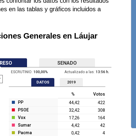
s confontar los datos con los resultados
es en las tablas y gráficos incluidos a
ciones Generales en Láujar
RESO
SENADO
ESCRUTINIO:
100,00
%
Actualizado a las:
13:56 h.
DATOS
2019
%
Votos
PP
44,42
422
PSOE
32,42
308
Vox
17,26
164
Sumar
4,42
42
Pacma
0,42
4