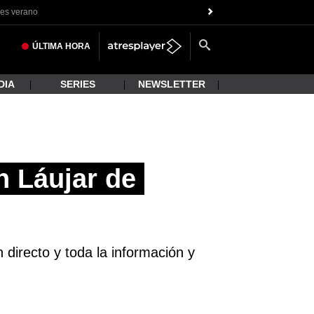
es verano
ÚLTIMA
HORA
DIA
SERIES
NEWSLETTER
n Láujar de
 directo y toda la información y