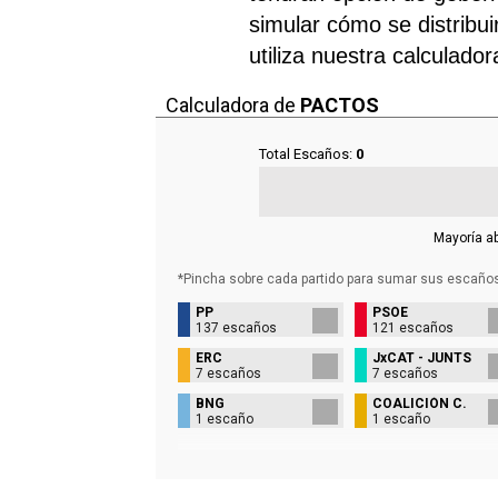
simular cómo se distribui
utiliza nuestra calculado
Calculadora de
PACTOS
Total Escaños:
0
Mayoría a
*Pincha sobre cada partido para sumar sus
escaño
PP
PSOE
137 escaños
121 escaños
ERC
JxCAT - JUNTS
7 escaños
7 escaños
BNG
COALICIÓN C.
1 escaño
1 escaño