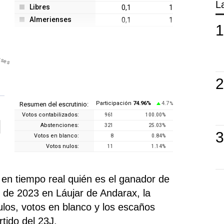
L
Libres
0,1
1
Almerienses
0,1
1
nses
Participación
74.96
%
4.7
Resumen del escrutinio:
%
Votos contabilizados:
961
100.00
%
Abstenciones:
321
25.03
%
Votos en blanco:
8
0.84
%
Votos nulos:
11
1.14
%
n tiempo real quién es el ganador de
 de 2023 en Láujar de Andarax, la
nulos, votos en blanco y los escaños
tido del 23J.