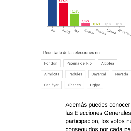
32,42%
17,26%
4,42%
0,42%
0,1%
0,1%
Almerie
PP
PSOE
Vox
Sumar
Pacma
Libres
Resultado de las elecciones en
Fondón
Paterna del Río
Alcolea
Almócita
Padules
Bayárcal
Nevada
Canjáyar
Ohanes
Ugíjar
Además puedes conocer e
las Elecciones Generales
participación, los votos 
conseguidos por cada par