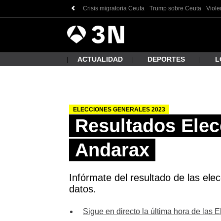
Crisis migratoria Ceuta
Trump sobre Ceuta
Viole
Antena
Noticias
3
ACTUALIDAD
DEPORTES
L
ELECCIONES GENERALES 2023
¿Qué
Resultados Elec
Andarax
Infórmate del resultado de las ele
datos.
Busc
Sigue en directo la última hora de las 