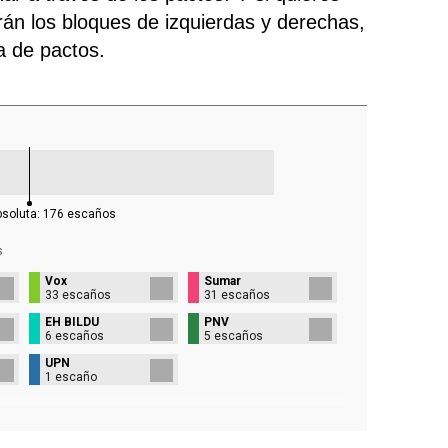
rán los bloques de izquierdas y derechas,
ra de pactos.
bsoluta:
176
escaños
s
Vox
Sumar
33 escaños
31 escaños
EH BILDU
PNV
6 escaños
5 escaños
UPN
1 escaño