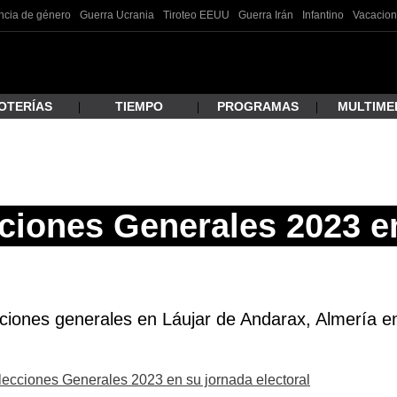
ncia de género
Guerra Ucrania
Tiroteo EEUU
Guerra Irán
Infantino
Vacacion
OTERÍAS
TIEMPO
PROGRAMAS
MULTIME
 estás buscando?
ciones Generales 2023 e
cciones generales en Láujar de Andarax, Almería en
ar
Elecciones Generales 2023 en su jornada electoral