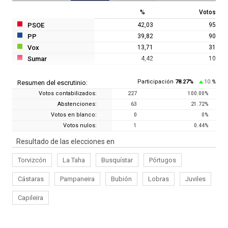
%
Votos
PSOE
42,03
95
PP
39,82
90
Vox
13,71
31
Sumar
4,42
10
Participación
78.27
%
10.9
Resumen del escrutinio:
%
Votos contabilizados:
227
100.00
%
Abstenciones:
63
21.72
%
Votos en blanco:
0
0
%
Votos nulos:
1
0.44
%
Resultado de las elecciones en
Torvizcón
La Taha
Busquístar
Pórtugos
Cástaras
Pampaneira
Bubión
Lobras
Juviles
Capileira