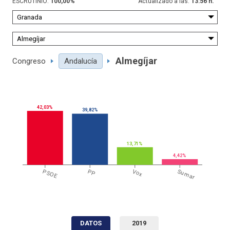
ESCRUTINIO:
100,00
%
Actualizado a las:
13:56 h.
Almegíjar
Congreso
Andalucía
42,03%
39,82%
13,71%
4,42%
PSOE
PP
Vox
Sumar
DATOS
2019