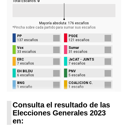
Total Escaños:
0
Mayoría absoluta:
176
escaños
*Pincha sobre cada partido para sumar sus
escaños
PP
PSOE
137 escaños
121 escaños
Vox
Sumar
33 escaños
31 escaños
ERC
JxCAT - JUNTS
7 escaños
7 escaños
EH BILDU
PNV
6 escaños
5 escaños
BNG
COALICIÓN C.
1 escaño
1 escaño
UPN
1 escaño
Consulta el resultado de las
Elecciones Generales 2023
en: