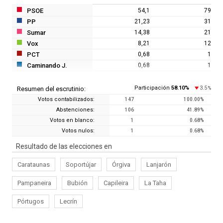
PSOE
54,1
79
PP
21,23
31
Sumar
14,38
21
Vox
8,21
12
PCT
0,68
1
Caminando J.
0,68
1
Participación
58.10
%
3.5
Resumen del escrutinio:
%
Votos contabilizados:
147
100.00
%
Abstenciones:
106
41.89
%
Votos en blanco:
1
0.68
%
Votos nulos:
1
0.68
%
Resultado de las elecciones en
Carataunas
Soportújar
Órgiva
Lanjarón
Pampaneira
Bubión
Capileira
La Taha
Pórtugos
Lecrín