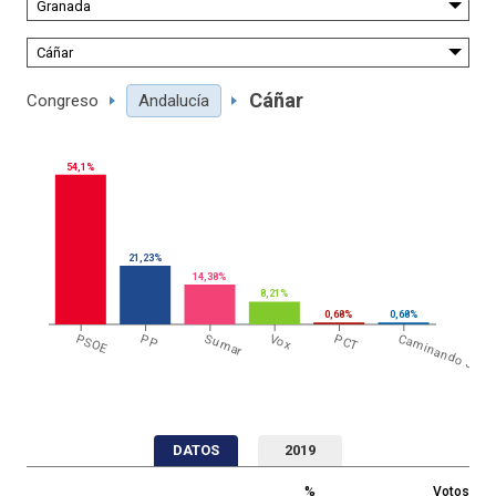
Cáñar
Congreso
Andalucía
54,1%
21,23%
14,38%
8,21%
0,68%
0,68%
PSOE
PP
Sumar
Vox
PCT
Caminando J.
DATOS
2019
%
Votos