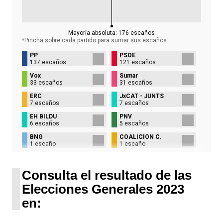
Mayoría absoluta:
176
escaños
*Pincha sobre cada partido para sumar sus
escaños
PP
PSOE
137 escaños
121 escaños
Vox
Sumar
33 escaños
31 escaños
ERC
JxCAT - JUNTS
7 escaños
7 escaños
EH BILDU
PNV
6 escaños
5 escaños
BNG
COALICIÓN C.
1 escaño
1 escaño
UPN
1 escaño
Consulta el resultado de las
Elecciones Generales 2023
en: